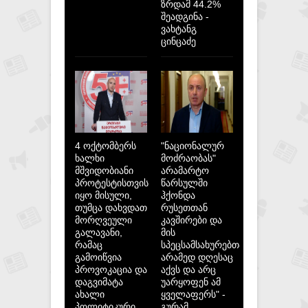
ზრდამ 44.2%
შეადგინა -
ვახტანგ
ცინცაძე
4 ოქტომბერს
"ნაციონალურ
ხალხი
მოძრაობას"
მშვიდობიანი
არამარტო
პროტესტისთვის
წარსულში
იყო მისული,
ჰქონდა
თუმცა დახვდათ
რუსეთთან
მორღვეული
კავშირები და
გალავანი,
მის
რამაც
სპეცსამსახურებთან,
გამოიწვია
არამედ დღესაც
პროვოკაცია და
აქვს და არც
დაგვიმატა
უარყოფენ ამ
ახალი
ყველაფერს" -
პოლიტიკური
გურამ