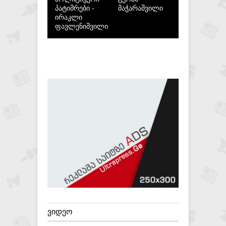
პატიმრები -
მაჭარაშვილი
ირაკლი
ფავლენიშვილი
ᲕᲘᲓᲔᲝ