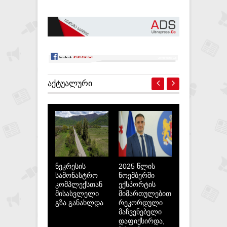
ᲐᲥᲢᲣᲐᲚᲣᲠᲘ
ნეკრესის
2025 წლის
სამონასტრო
ნოემბერში
კომპლექსთან
ექსპორტის
მისასვლელი
მიმართულებით
გზა განახლდა
რეკორდული
მაჩვენებელი
დაფიქსირდა,