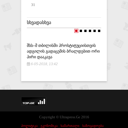
31
ᲡᲮᲕᲐᲓᲐᲡᲮᲕᲐ
ᲨᲡᲡ–Მ ᲗᲑᲘᲚᲘᲡᲨᲘ ᲞᲠᲝᲡᲢᲘᲢᲣᲪᲘᲘᲡᲗᲕᲘᲡ
ᲡᲝᲛᲮᲔᲗᲛᲐ
ᲐᲓᲒᲘᲚᲘᲡ ᲒᲐᲓᲐᲪᲔᲛᲘᲡ ᲑᲠᲐᲚᲓᲔᲑᲘᲗ ᲝᲠᲘ
ᲠᲔᲒᲘᲝᲜᲘ
ᲞᲘᲠᲘ ᲓᲐᲐᲙᲐᲕᲐ
ᲤᲠᲘᲜᲕᲔᲚ
6-05-2018, 13:42
29-08-20
Copyright © Ultrapress.Ge 2016
ᲞᲝᲚᲘᲢᲘᲙᲐ
ᲔᲙᲝᲜᲝᲛᲘᲙᲐ
ᲡᲐᲛᲐᲠᲗᲐᲚᲘ
ᲡᲐᲖᲝᲒᲐᲓᲝᲔᲑᲐ