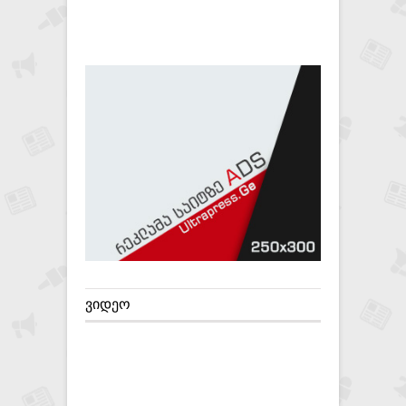
ᲕᲘᲓᲔᲝ