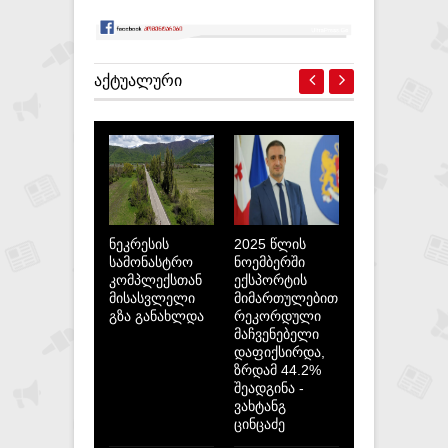
ᲐᲥᲢᲣᲐᲚᲣᲠᲘ
ნეკრესის
2025 წლის
სამონასტრო
ნოემბერში
კომპლექსთან
ექსპორტის
მისასვლელი
მიმართულებით
გზა განახლდა
რეკორდული
მაჩვენებელი
დაფიქსირდა,
ზრდამ 44.2%
შეადგინა -
ვახტანგ
ცინცაძე