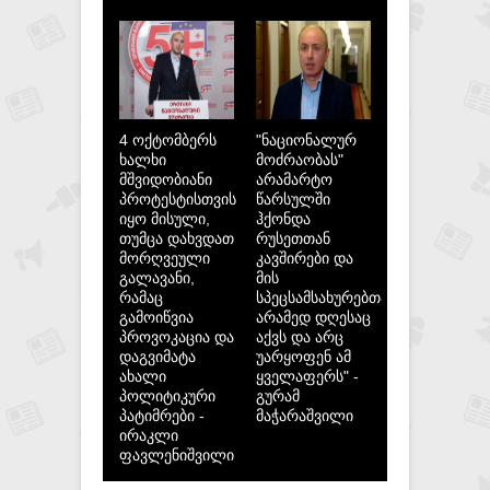
4 ოქტომბერს
"ნაციონალურ
ხალხი
მოძრაობას"
მშვიდობიანი
არამარტო
პროტესტისთვის
წარსულში
იყო მისული,
ჰქონდა
თუმცა დახვდათ
რუსეთთან
მორღვეული
კავშირები და
გალავანი,
მის
რამაც
სპეცსამსახურებთან,
გამოიწვია
არამედ დღესაც
პროვოკაცია და
აქვს და არც
დაგვიმატა
უარყოფენ ამ
ახალი
ყველაფერს" -
პოლიტიკური
გურამ
პატიმრები -
მაჭარაშვილი
ირაკლი
ფავლენიშვილი