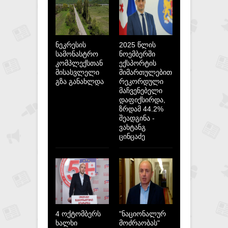
ნეკრესის
2025 წლის
სამონასტრო
ნოემბერში
კომპლექსთან
ექსპორტის
მისასვლელი
მიმართულებით
გზა განახლდა
რეკორდული
მაჩვენებელი
დაფიქსირდა,
ზრდამ 44.2%
შეადგინა -
ვახტანგ
ცინცაძე
4 ოქტომბერს
"ნაციონალურ
ხალხი
მოძრაობას"