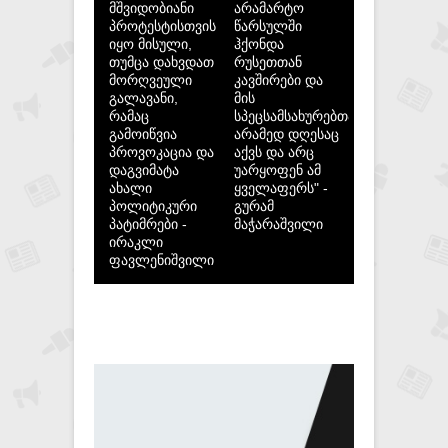
მშვიდობიანი
არამარტო
პროტესტისთვის
წარსულში
იყო მისული,
ჰქონდა
თუმცა დახვდათ
რუსეთთან
მორღვეული
კავშირები და
გალავანი,
მის
რამაც
სპეცსამსახურებთან,
გამოიწვია
არამედ დღესაც
პროვოკაცია და
აქვს და არც
დაგვიმატა
უარყოფენ ამ
ახალი
ყველაფერს" -
პოლიტიკური
გურამ
პატიმრები -
მაჭარაშვილი
ირაკლი
ფავლენიშვილი