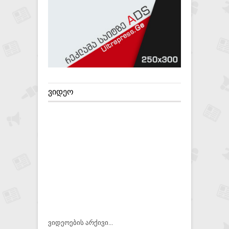
ᲕᲘᲓᲔᲝ
ვიდეოების არქივი...