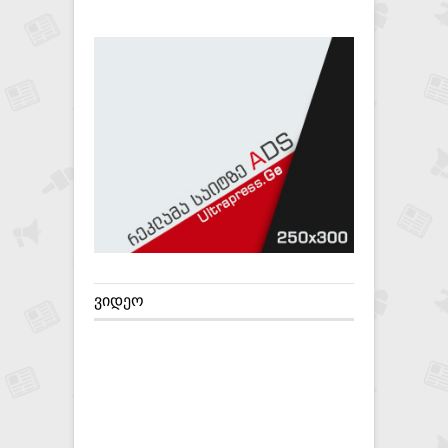
ᲕᲘᲓᲔᲝ