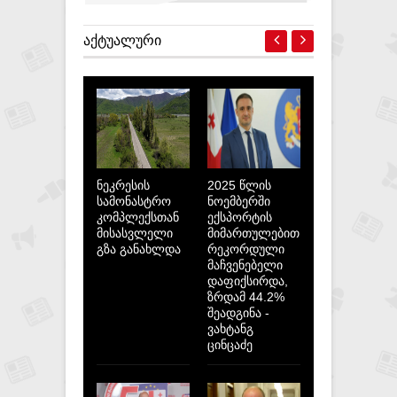
ᲐᲥᲢᲣᲐᲚᲣᲠᲘ
ნეკრესის
2025 წლის
სამონასტრო
ნოემბერში
კომპლექსთან
ექსპორტის
მისასვლელი
მიმართულებით
გზა განახლდა
რეკორდული
მაჩვენებელი
დაფიქსირდა,
ზრდამ 44.2%
შეადგინა -
ვახტანგ
ცინცაძე