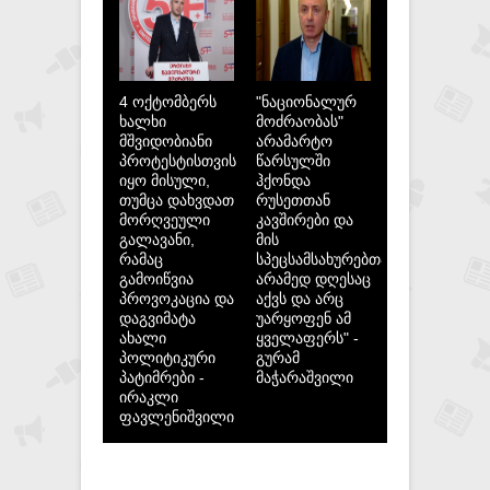
4 ოქტომბერს
"ნაციონალურ
ხალხი
მოძრაობას"
მშვიდობიანი
არამარტო
პროტესტისთვის
წარსულში
იყო მისული,
ჰქონდა
თუმცა დახვდათ
რუსეთთან
მორღვეული
კავშირები და
გალავანი,
მის
რამაც
სპეცსამსახურებთან,
გამოიწვია
არამედ დღესაც
პროვოკაცია და
აქვს და არც
დაგვიმატა
უარყოფენ ამ
ახალი
ყველაფერს" -
პოლიტიკური
გურამ
პატიმრები -
მაჭარაშვილი
ირაკლი
ფავლენიშვილი