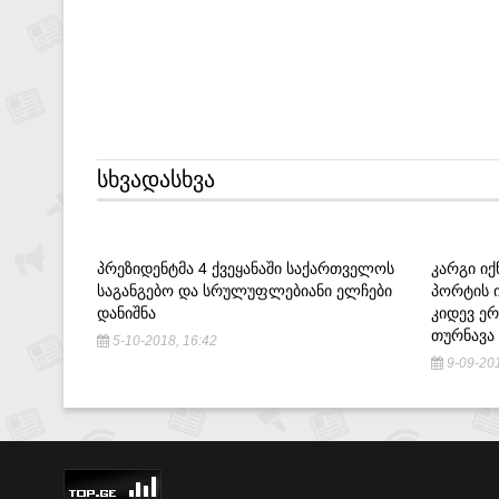
ᲡᲮᲕᲐᲓᲐᲡᲮᲕᲐ
ᲞᲠᲔᲖᲘᲓᲔᲜᲢᲛᲐ 4 ᲥᲕᲔᲧᲐᲜᲐᲨᲘ ᲡᲐᲥᲐᲠᲗᲕᲔᲚᲝᲡ
ᲙᲐᲠᲒᲘ ᲘᲥ
ᲡᲐᲒᲐᲜᲒᲔᲑᲝ ᲓᲐ ᲡᲠᲣᲚᲣᲤᲚᲔᲑᲘᲐᲜᲘ ᲔᲚᲩᲔᲑᲘ
ᲞᲝᲠᲢᲘᲡ Ი
ᲓᲐᲜᲘᲨᲜᲐ
ᲙᲘᲓᲔᲕ Ე
ᲗᲣᲠᲜᲐᲕᲐ
5-10-2018, 16:42
9-09-201