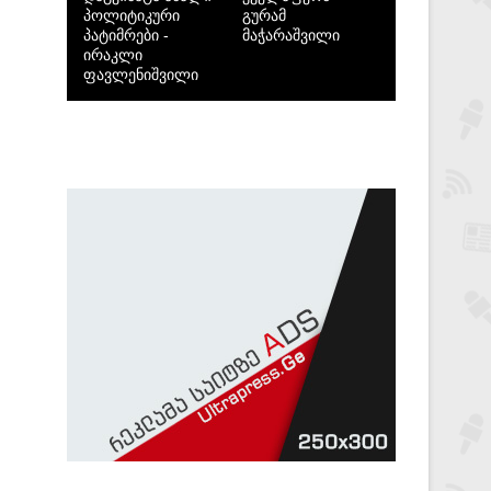
პოლიტიკური
გურამ
პატიმრები -
მაჭარაშვილი
ირაკლი
ფავლენიშვილი