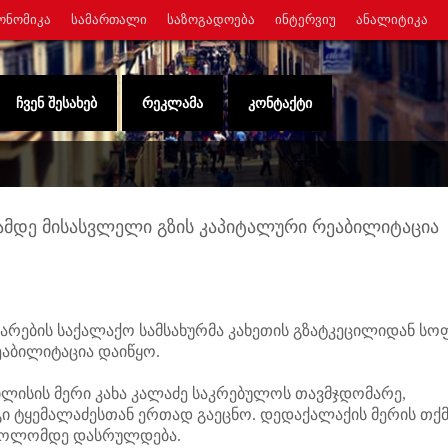
ᲝᲜᲝᲛᲘᲙᲐ
ᲡᲐᲛᲐᲠᲗᲐᲚᲘ
ᲡᲐᲖᲝᲒᲐᲓᲝᲔᲑᲐ
ᲘᲜᲢᲔᲠᲕᲘᲣ
ᲐᲜᲐᲚᲘᲢᲘᲙᲐ
ᲩᲕᲔᲜ ᲨᲔᲡᲐᲮᲔᲑ
ᲠᲔᲙᲚᲐᲛᲐ
ᲙᲝᲜᲢᲐᲥᲢᲘ
ამდე მისასვლელი გზის კაპიტალური რეაბილიტაცია
რების საქალაქო სამსახურმა კახეთის გზატკეცილიდან ს
ეაბილიტაცია დაიწყო.
ისის მერი კახა კალაძე საკრებულოს თავმჯდომარე,
ი ტყემალაძესთან ერთად გაეცნო. დედაქალაქის მერის თქმ
ს ბოლომდე დასრულდება.