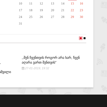
10
11
12
13
14
15
16
17
18
19
20
21
22
23
24
25
26
27
28
29
30
31
,,ᲨᲔᲜ ᲩᲕᲔᲜᲗᲕᲘᲡ ᲠᲝᲒᲝᲠ ᲐᲠᲐ ᲮᲐᲠ, ᲩᲕᲔᲜ
ᲤᲠᲐᲜᲒᲣᲚ
,
ᲐᲦᲐᲠᲐ ᲕᲐᲠᲗ ᲨᲔᲜᲗᲕᲘᲡ"
ᲡᲐᲨᲣᲐᲚᲔ
27-01-2019, 19:32
1-10-20
ᲘᲨᲕᲘᲚᲘ