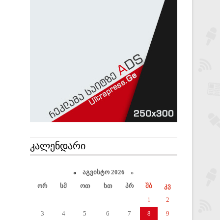
ᲙᲐᲚᲔᲜᲓᲐᲠᲘ
«
აგვისტო 2026 »
ორ
სმ
ოთ
ხთ
პრ
შბ
კვ
1
2
3
4
5
6
7
8
9