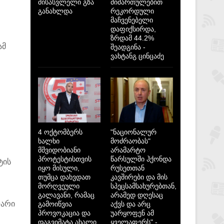
მისასვლელი გზა
მიმართულებით
განახლდა
რეკორდული
მაჩვენებელი
დაფიქსირდა,
.
ზრდამ 44.2%
ამ
შეადგინა -
ვახტანგ ცინცაძე
4 ოქტომბერს
"ნაციონალურ
ხალხი
მოძრაობას"
მშვიდობიანი
არამარტო
პროტესტისთვის
წარსულში ჰქონდა
ტის
იყო მისული,
რუსეთთან
თუმცა დახვდათ
კავშირები და მის
მორღვეული
სპეცსამსახურებთან,
გალავანი, რამაც
არამედ დღესაც
ლარი
გამოიწვია
აქვს და არც
პროვოკაცია და
უარყოფენ ამ
დაგვიმატა ახალი
ყველაფერს" -