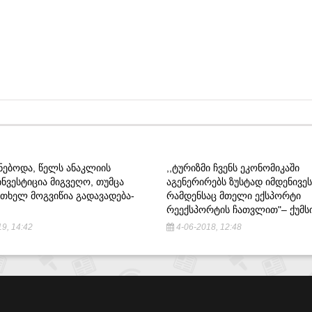
ᲜᲔᲑᲝᲓᲐ, ᲬᲔᲚᲡ ᲐᲜᲐᲙᲚᲘᲘᲡ
,,ᲢᲣᲠᲘᲖᲛᲘ ᲩᲕᲔᲜᲡ ᲔᲙᲝᲜᲝᲛᲘᲙᲐᲨᲘ
ᲜᲕᲔᲡᲢᲘᲪᲘᲐ ᲛᲘᲒᲕᲔᲦᲝ, ᲗᲣᲛᲪᲐ
ᲐᲒᲔᲜᲔᲠᲘᲠᲔᲑᲡ ᲖᲣᲡᲢᲐᲓ ᲘᲛᲓᲔᲜᲘᲕᲔᲡ
ᲠᲗᲮᲔᲚ ᲛᲝᲒᲕᲘᲬᲘᲐ ᲒᲐᲓᲐᲕᲐᲓᲔᲑᲐ-
ᲠᲐᲛᲓᲔᲜᲡᲐᲪ ᲛᲗᲔᲚᲘ ᲔᲥᲡᲞᲝᲠᲢᲘ
ᲠᲔᲔᲥᲡᲞᲝᲠᲢᲘᲡ ᲩᲐᲗᲕᲚᲘᲗ"– ᲥᲣᲛᲡ
9, 14:42
4-06-2018, 12:48