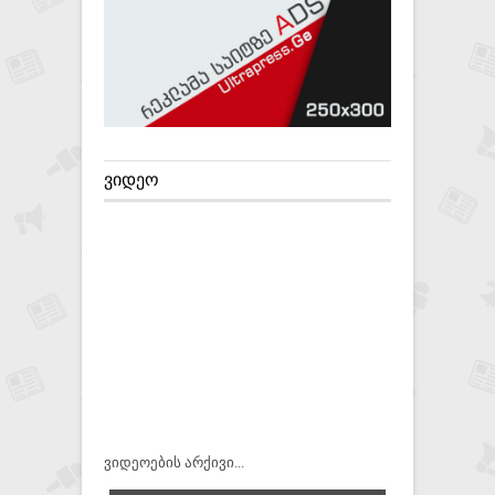
ᲕᲘᲓᲔᲝ
ვიდეოების არქივი...