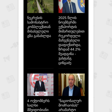
ნეკრესის
2025 წლის
სამონასტრო
ნოემბერში
კომპლექსთან
ექსპორტის
მისასვლელი
მიმართულებით
გზა განახლდა
რეკორდული
მაჩვენებელი
დაფიქსირდა,
ზრდამ 44.2%
შეადგინა -
ვახტანგ
ცინცაძე
4 ოქტომბერს
"ნაციონალურ
ხალხი
მოძრაობას"
მშვიდობიანი
არამარტო