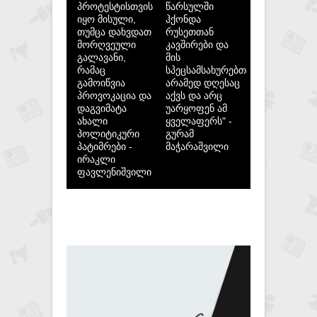
პროტესტისთვის
წარსულში
იყო მისული,
ჰქონდა
თუმცა დახვდათ
რუსეთთან
მორღვეული
კავშირები და
გალავანი,
მის
რამაც
სპეცსამსახურებთან,
გამოიწვია
არამედ დღესაც
პროვოკაცია და
აქვს და არც
დაგვიმატა
უარყოფენ ამ
ახალი
ყველაფერს" -
პოლიტიკური
გურამ
პატიმრები -
მაჭარაშვილი
ირაკლი
ფავლენიშვილი