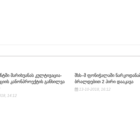
ᲢᲨᲘ ᲛᲐᲠᲘᲮᲣᲐᲜᲐᲡ ᲙᲣᲚᲢᲘᲕᲐᲪᲘᲐ-
ᲨᲡᲡ–Მ ᲤᲝᲜᲘᲭᲐᲚᲐᲨᲘ ᲜᲐᲠᲙᲝᲓᲐᲜᲐ
ᲪᲘᲘᲡ ᲙᲐᲜᲝᲜᲞᲠᲝᲔᲥᲢᲘᲡ ᲒᲐᲜᲮᲘᲚᲕᲐ
ᲑᲠᲐᲚᲓᲔᲑᲘᲗ 2 ᲞᲘᲠᲘ ᲓᲐᲐᲙᲐᲕᲐ
Ო
13-10-2018, 16:12
18, 14:12