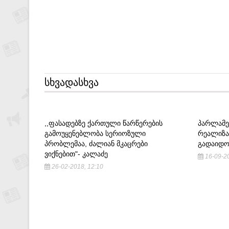
ᲡᲮᲕᲐᲓᲐᲡᲮᲕᲐ
,,ᲤᲐᲡᲐᲓᲔᲑᲖᲔ ᲥᲐᲠᲗᲣᲚᲘ ᲬᲐᲠᲬᲔᲠᲔᲑᲘᲡ
ᲞᲐᲠᲚᲐᲛᲔᲜ
ᲒᲐᲛᲝᲣᲧᲔᲜᲔᲑᲚᲝᲑᲐ ᲡᲔᲠᲘᲝᲖᲣᲚᲘ
ᲠᲔᲐᲚᲘᲖᲐ
ᲞᲠᲝᲑᲚᲔᲛᲐᲐ, ᲫᲐᲚᲘᲐᲜ ᲛᲙᲐᲪᲠᲔᲑᲘ
ᲒᲐᲓᲐᲘᲓ
ᲕᲘᲥᲜᲔᲑᲘᲗ"- ᲙᲐᲚᲐᲫᲔ
16-09-20
26-02-2018, 12:10