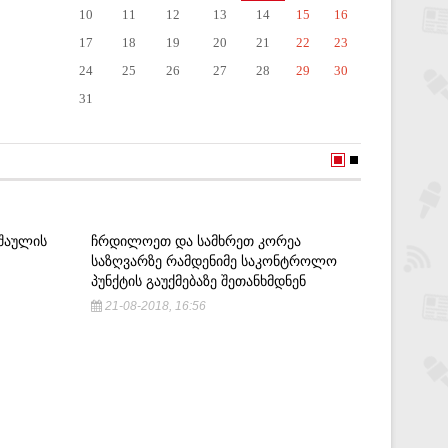
10
11
12
13
14
15
16
17
18
19
20
21
22
23
24
25
26
27
28
29
30
31
ᲨᲐᲣᲚᲘᲡ
ᲩᲠᲓᲘᲚᲝᲔᲗ ᲓᲐ ᲡᲐᲛᲮᲠᲔᲗ ᲙᲝᲠᲔᲐ
,,ᲐᲮᲚᲐ 
ᲡᲐᲖᲦᲕᲐᲠᲖᲔ ᲠᲐᲛᲓᲔᲜᲘᲛᲔ ᲡᲐᲙᲝᲜᲢᲠᲝᲚᲝ
ᲒᲐᲓᲐᲓᲒᲝ
ᲞᲣᲜᲥᲢᲘᲡ ᲒᲐᲣᲥᲛᲔᲑᲐᲖᲔ ᲨᲔᲗᲐᲜᲮᲛᲓᲜᲔᲜ
ᲓᲐᲒᲕᲘᲙᲘ
21-08-2018, 16:56
10-06-2