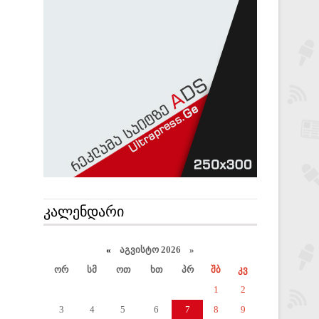
ᲙᲐᲚᲔᲜᲓᲐᲠᲘ
«
აგვისტო 2026 »
ორ
სმ
ოთ
ხთ
პრ
შბ
კვ
1
2
3
4
5
6
7
8
9