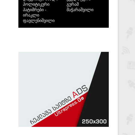
პოლიტიკური
გურამ
პატიმრები -
მაჭარაშვილი
ირაკლი
ფავლენიშვილი