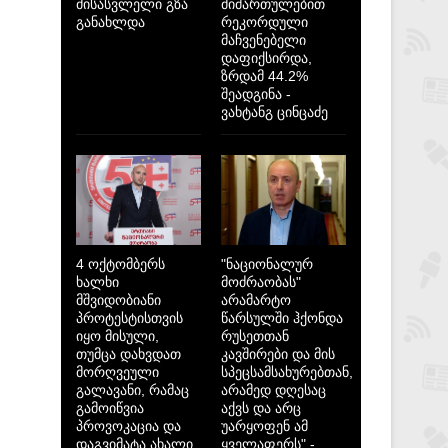
მისასვლელი გზა
მიმართულებით
განახლდა
რეკორდული
მაჩვენებელი
დაფიქსირდა,
ზრდამ 44.2%
შეადგინა -
ვახტანგ ცინცაძე
4 ოქტომბერს
"ნაციონალურ
ხალხი
მოძრაობას"
მშვიდობიანი
არამარტო
პროტესტისთვის
წარსულში ჰქონდა
იყო მისული,
რუსეთთან
თუმცა დახვდათ
კავშირები და მის
მორღვეული
სპეცსამსახურებთან,
გალავანი, რამაც
არამედ დღესაც
გამოიწვია
აქვს და არც
პროვოკაცია და
უარყოფენ ამ
დაგვიმატა ახალი
ყველაფერს" -