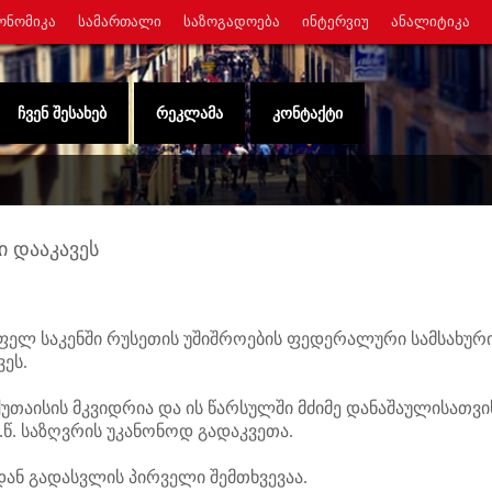
ᲝᲜᲝᲛᲘᲙᲐ
ᲡᲐᲛᲐᲠᲗᲐᲚᲘ
ᲡᲐᲖᲝᲒᲐᲓᲝᲔᲑᲐ
ᲘᲜᲢᲔᲠᲕᲘᲣ
ᲐᲜᲐᲚᲘᲢᲘᲙᲐ
ᲩᲕᲔᲜ ᲨᲔᲡᲐᲮᲔᲑ
ᲠᲔᲙᲚᲐᲛᲐ
ᲙᲝᲜᲢᲐᲥᲢᲘ
ი დააკავეს
ლ საკენში რუსეთის უშიშროების ფედერალური სამსახურ
ეს.
უთაისის მკვიდრია და ის წარსულში მძიმე დანაშაულისათვი
.წ. საზღვრის უკანონოდ გადაკვეთა.
ნ გადასვლის პირველი შემთხვევაა.