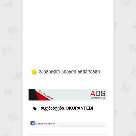
ᲝᲙᲣᲞᲐᲜᲢᲔᲑᲘ
OKUPANTEBI
,