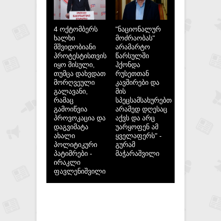
4 ოქტომბერს
"ნაციონალურ
ხალხი
მოძრაობას"
მშვიდობიანი
არამარტო
პროტესტისთვის
წარსულში
იყო მისული,
ჰქონდა
თუმცა დახვდათ
რუსეთთან
მორღვეული
კავშირები და
გალავანი,
მის
რამაც
სპეცსამსახურებთან,
გამოიწვია
არამედ დღესაც
პროვოკაცია და
აქვს და არც
დაგვიმატა
უარყოფენ ამ
ახალი
ყველაფერს" -
პოლიტიკური
გურამ
პატიმრები -
მაჭარაშვილი
ირაკლი
ფავლენიშვილი