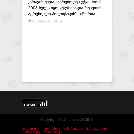
„ᲐᲠᲐᲕᲘᲡ ᲣᲜᲓᲐ ᲔᲞᲐᲠᲔᲑᲝᲓᲔᲡ ᲔᲭᲕᲘ, ᲠᲝᲛ
ᲐᲨᲨ-ᲘᲡ 
2008 ᲬᲔᲚᲡ ᲘᲧᲝ ᲙᲣᲚᲛᲘᲜᲐᲪᲘᲐ ᲠᲣᲡᲔᲗᲘᲡ
ᲛᲔᲗᲐᲣᲠᲘ
ᲐᲒᲠᲔᲡᲘᲣᲚᲘ ᲞᲝᲚᲘᲢᲘᲙᲘᲡ"– ᲘᲖᲝᲠᲘᲐ
ᲒᲕᲐᲠᲓᲘᲐᲡ
15-08-2018, 14:01
18-05-20
Copyright © Ultrapress.Ge 2016
ᲞᲝᲚᲘᲢᲘᲙᲐ
ᲔᲙᲝᲜᲝᲛᲘᲙᲐ
ᲡᲐᲛᲐᲠᲗᲐᲚᲘ
ᲡᲐᲖᲝᲒᲐᲓᲝᲔᲑᲐ
ᲘᲜᲢᲔᲠᲕᲘᲣ
ᲐᲜᲐᲚᲘᲢᲘᲙᲐ