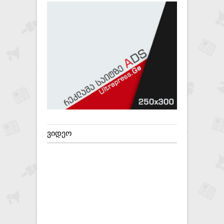
ᲕᲘᲓᲔᲝ