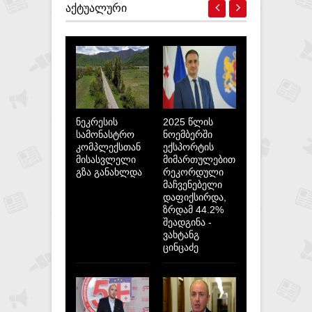
ᲐᲥᲢᲣᲐᲚᲣᲠᲘ
ნეკრესის
2025 წლის
სამონასტრო
ნოემბერში
კომპლექსთან
ექსპორტის
მისასვლელი
მიმართულებით
გზა განახლდა
რეკორდული
მაჩვენებელი
დაფიქსირდა,
ზრდამ 44.2%
შეადგინა -
ვახტანგ
ცინცაძე