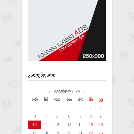
ᲙᲐᲚᲔᲜᲓᲐᲠᲘ
«
აგვისტო 2026 »
ორ
სმ
ოთ
ხთ
პრ
შბ
კვ
1
2
3
4
5
6
7
8
9
10
11
12
13
14
15
16
17
18
19
20
21
22
23