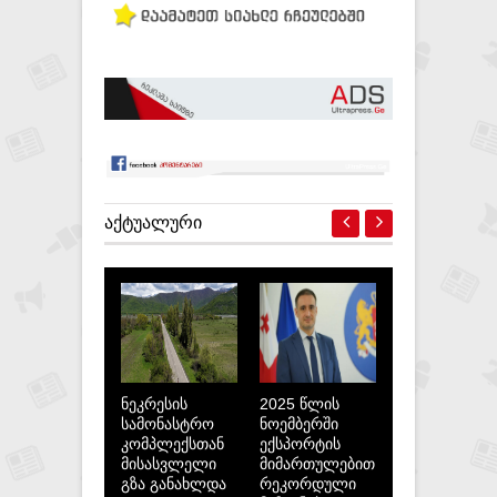
ᲐᲥᲢᲣᲐᲚᲣᲠᲘ
ნეკრესის
2025 წლის
სამონასტრო
ნოემბერში
კომპლექსთან
ექსპორტის
მისასვლელი
მიმართულებით
გზა განახლდა
რეკორდული