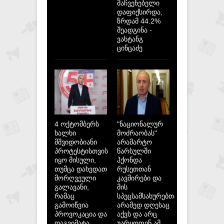
მაჩვენებელი
დაფიქსირდა,
ზრდამ 44.2%
შეადგინა -
ვახტანგ
ცინცაძე
4 ოქტომბერს
"ნაციონალურ
ხალხი
მოძრაობას"
მშვიდობიანი
არამარტო
პროტესტისთვის
წარსულში
იყო მისული,
ჰქონდა
თუმცა დახვდათ
რუსეთთან
მორღვეული
კავშირები და
გალავანი,
მის
რამაც
სპეცსამსახურებთან,
გამოიწვია
არამედ დღესაც
პროვოკაცია და
აქვს და არც
დაგვიმატა
უარყოფენ ამ