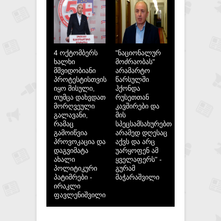
4 ოქტომბერს
"ნაციონალურ
ხალხი
მოძრაობას"
მშვიდობიანი
არამარტო
პროტესტისთვის
წარსულში
იყო მისული,
ჰქონდა
თუმცა დახვდათ
რუსეთთან
მორღვეული
კავშირები და
გალავანი,
მის
რამაც
სპეცსამსახურებთან,
გამოიწვია
არამედ დღესაც
პროვოკაცია და
აქვს და არც
დაგვიმატა
უარყოფენ ამ
ახალი
ყველაფერს" -
პოლიტიკური
გურამ
პატიმრები -
მაჭარაშვილი
ირაკლი
ფავლენიშვილი