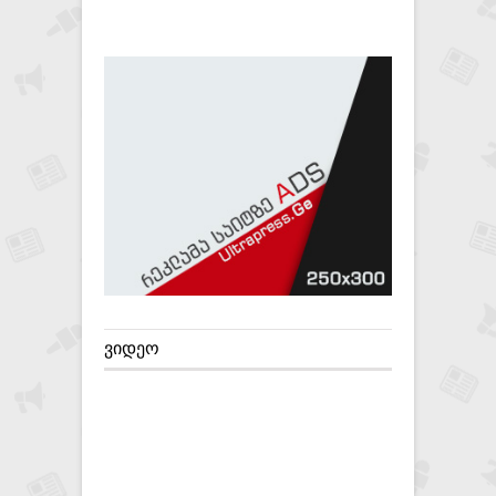
ᲕᲘᲓᲔᲝ