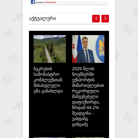
ᲐᲥᲢᲣᲐᲚᲣᲠᲘ
ნეკრესის
2025 წლის
სამონასტრო
ნოემბერში
კომპლექსთან
ექსპორტის
მისასვლელი
მიმართულებით
გზა განახლდა
რეკორდული
მაჩვენებელი
დაფიქსირდა,
ზრდამ 44.2%
შეადგინა -
ვახტანგ
ცინცაძე