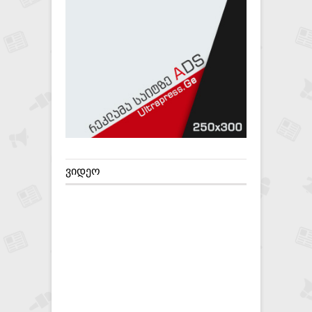
ᲕᲘᲓᲔᲝ