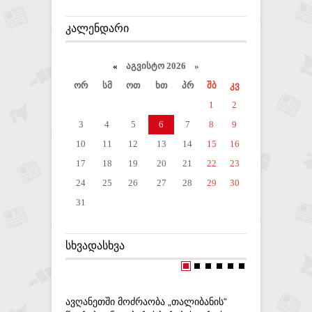
ᲙᲐᲚᲔᲜᲓᲐᲠᲘ
«
აგვისტო 2026 »
ორ
სმ
ოთ
ხთ
პრ
შბ
კვ
1
2
3
4
5
6
7
8
9
10
11
12
13
14
15
16
17
18
19
20
21
22
23
24
25
26
27
28
29
30
31
ᲡᲮᲕᲐᲓᲐᲡᲮᲕᲐ
ᲐᲕᲦᲐᲜᲔᲗᲨᲘ ᲛᲝᲫᲠᲐᲝᲑᲐ „ᲗᲐᲚᲘᲑᲐᲜᲘᲡ“
ᲩᲕᲔᲜ ᲛᲮᲐ