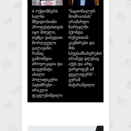
4 ოქტომბერს
"ნაციონალურ
ხალხი
მოძრაობას"
მშვიდობიანი
არამარტო
პროტესტისთვის
წარსულში
იყო მისული,
ჰქონდა
თუმცა დახვდათ
რუსეთთან
მორღვეული
კავშირები და
გალავანი,
მის
რამაც
სპეცსამსახურებთან,
გამოიწვია
არამედ დღესაც
პროვოკაცია და
აქვს და არც
დაგვიმატა
უარყოფენ ამ
ახალი
ყველაფერს" -
პოლიტიკური
გურამ
პატიმრები -
მაჭარაშვილი
ირაკლი
ფავლენიშვილი