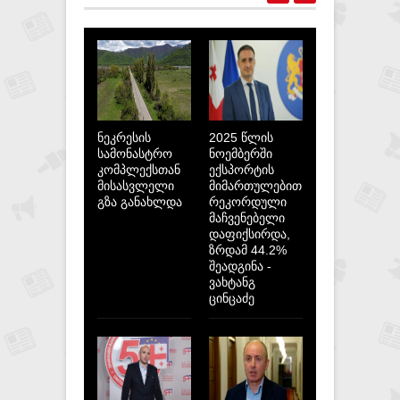
ნეკრესის
2025 წლის
სამონასტრო
ნოემბერში
კომპლექსთან
ექსპორტის
მისასვლელი
მიმართულებით
გზა განახლდა
რეკორდული
მაჩვენებელი
დაფიქსირდა,
ზრდამ 44.2%
შეადგინა -
ვახტანგ
ცინცაძე