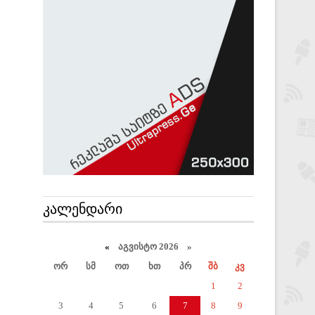
ᲙᲐᲚᲔᲜᲓᲐᲠᲘ
«
აგვისტო 2026 »
ორ
სმ
ოთ
ხთ
პრ
შბ
კვ
1
2
3
4
5
6
7
8
9