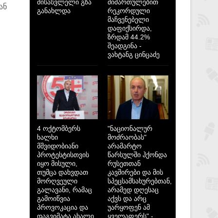
მისასვლელი გზა
მიმართულებით
ან
განახლდა
რეკორდული
მაჩვენებელი
დაფიქსირდა,
ზრდამ 44.2%
შეადგინა -
ვახტანგ ცინცაძე
4 ოქტომბერს
"ნაციონალურ
ხალხი
მოძრაობას"
მშვიდობიანი
არამარტო
პროტესტისთვის
წარსულში ჰქონდა
იყო მისული,
რუსეთთან
თუმცა დახვდათ
კავშირები და მის
მორღვეული
სპეცსამსახურებთან,
გალავანი, რამაც
არამედ დღესაც
გამოიწვია
აქვს და არც
პროვოკაცია და
უარყოფენ ამ
დაგვიმატა ახალი
ყველაფერს" -