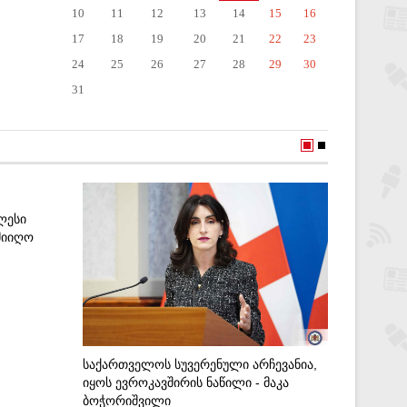
10
11
12
13
14
15
16
17
18
19
20
21
22
23
24
25
26
27
28
29
30
31
ᲚᲔᲡᲘ
ᲠᲝᲒᲝᲠ Ძ
ᲛᲘᲘᲦᲝ
ᲬᲚᲘᲡ Ო
(ᲤᲝᲢᲝᲔ
9-08-20
ᲡᲐᲥᲐᲠᲗᲕᲔᲚᲝᲡ ᲡᲣᲕᲔᲠᲔᲜᲣᲚᲘ ᲐᲠᲩᲔᲕᲐᲜᲘᲐ,
ᲘᲧᲝᲡ ᲔᲕᲠᲝᲙᲐᲕᲨᲘᲠᲘᲡ ᲜᲐᲬᲘᲚᲘ - ᲛᲐᲙᲐ
ᲑᲝᲭᲝᲠᲘᲨᲕᲘᲚᲘ