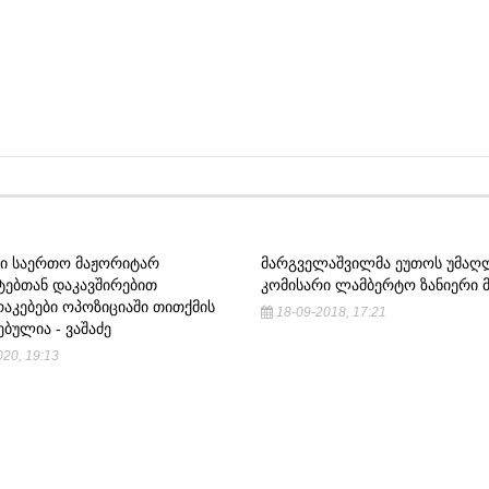
Ი ᲡᲐᲔᲠᲗᲝ ᲛᲐᲟᲝᲠᲘᲢᲐᲠ
ᲛᲐᲠᲒᲕᲔᲚᲐᲨᲕᲘᲚᲛᲐ ᲔᲣᲗᲝᲡ ᲣᲛᲐᲦ
ᲢᲔᲑᲗᲐᲜ ᲓᲐᲙᲐᲕᲨᲘᲠᲔᲑᲘᲗ
ᲙᲝᲛᲘᲡᲐᲠᲘ ᲚᲐᲛᲑᲔᲠᲢᲝ ᲖᲐᲜᲘᲔᲠᲘ 
ᲐᲙᲔᲑᲔᲑᲘ ᲝᲞᲝᲖᲘᲪᲘᲐᲨᲘ ᲗᲘᲗᲥᲛᲘᲡ
18-09-2018, 17:21
ᲑᲣᲚᲘᲐ - ᲕᲐᲨᲐᲫᲔ
20, 19:13