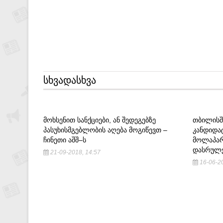
ᲡᲮᲕᲐᲓᲐᲡᲮᲕᲐ
ᲛᲝᲮᲡᲔᲜᲘᲗ ᲡᲐᲜᲥᲪᲘᲔᲑᲘ, ᲐᲜ ᲨᲔᲓᲔᲒᲔᲑᲖᲔ
ᲗᲑᲘᲚᲘᲡᲨ
ᲞᲐᲡᲣᲮᲘᲡᲛᲒᲔᲑᲚᲝᲑᲘᲡ ᲐᲦᲔᲑᲐ ᲛᲝᲒᲘᲬᲔᲕᲗ –
ᲙᲐᲜᲓᲘᲓᲐ
ᲩᲘᲜᲔᲗᲘ ᲐᲨᲨ–Ს
ᲛᲝᲚᲐᲞᲐᲠ
ᲓᲐᲡᲠᲣᲚᲔ
21-09-2018, 14:57
16-06-20