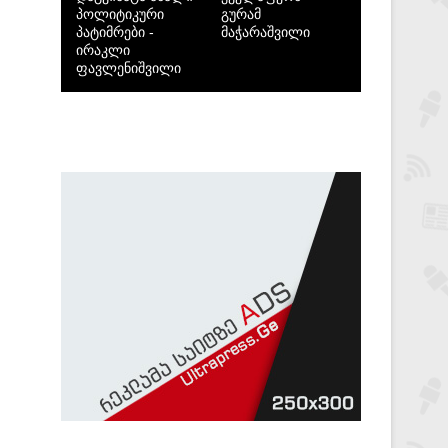
პოლიტიკური
გურამ
პატიმრები -
მაჭარაშვილი
ირაკლი
ფავლენიშვილი