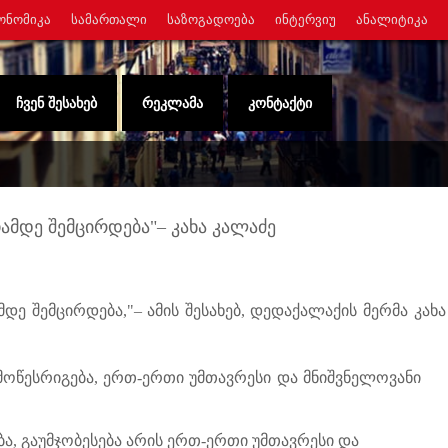
ᲝᲜᲝᲛᲘᲙᲐ
ᲡᲐᲛᲐᲠᲗᲐᲚᲘ
ᲡᲐᲖᲝᲒᲐᲓᲝᲔᲑᲐ
ᲘᲜᲢᲔᲠᲕᲘᲣ
ᲐᲜᲐᲚᲘᲢᲘᲙᲐ
ᲩᲕᲔᲜ ᲨᲔᲡᲐᲮᲔᲑ
ᲠᲔᲙᲚᲐᲛᲐ
ᲙᲝᲜᲢᲐᲥᲢᲘ
ამდე შემცირდება"– კახა კალაძე
დე შემცირდება,"– ამის შესახებ, დედაქალაქის მერმა კახა
ოწესრიგება, ერთ-ერთი უმთავრესი და მნიშვნელოვანი
 გაუმჯობესება არის ერთ-ერთი უმთავრესი და