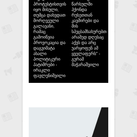
პროტესტისთვის
წარსულში
იყო მისული,
ჰქონდა
თუმცა დახვდათ
რუსეთთან
მორღვეული
კავშირები და
გალავანი,
მის
რამაც
სპეცსამსახურებთან,
გამოიწვია
არამედ დღესაც
პროვოკაცია და
აქვს და არც
დაგვიმატა
უარყოფენ ამ
ახალი
ყველაფერს" -
პოლიტიკური
გურამ
პატიმრები -
მაჭარაშვილი
ირაკლი
ფავლენიშვილი