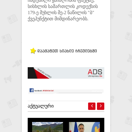
ჩადენილი ყაჩაღობის ფაქტზე,
სისხლის სამართლის კოდექსის
179-ე მუხლის მე-2 ნაწილის "ბ"
ქვეპუნქტით მიმდინარეობს.
ᲐᲥᲢᲣᲐᲚᲣᲠᲘ