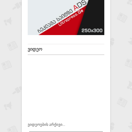
ᲕᲘᲓᲔᲝ
ვიდეოების არქივი...