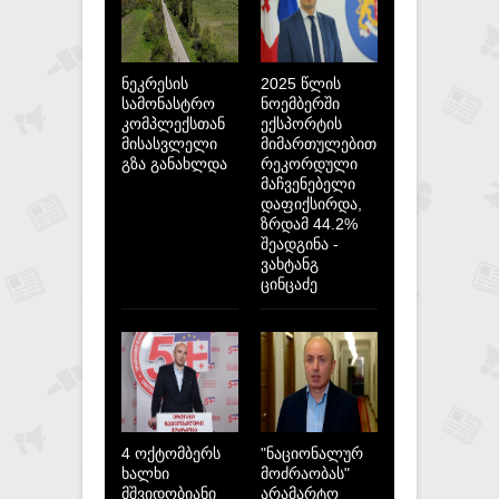
ნეკრესის
2025 წლის
სამონასტრო
ნოემბერში
კომპლექსთან
ექსპორტის
მისასვლელი
მიმართულებით
გზა განახლდა
რეკორდული
მაჩვენებელი
დაფიქსირდა,
ზრდამ 44.2%
შეადგინა -
ვახტანგ
ცინცაძე
4 ოქტომბერს
"ნაციონალურ
ხალხი
მოძრაობას"
მშვიდობიანი
არამარტო