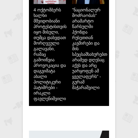
4 ოქტომბერს
"ნაციონალურ
ხალხი
მოძრაობას"
მშვიდობიანი
არამარტო
პროტესტისთვის
წარსულში
იყო მისული,
ჰქონდა
თუმცა დახვდათ
რუსეთთან
მორღვეული
კავშირები და
გალავანი,
მის
რამაც
სპეცსამსახურებთან,
გამოიწვია
არამედ დღესაც
პროვოკაცია და
აქვს და არც
დაგვიმატა
უარყოფენ ამ
ახალი
ყველაფერს" -
პოლიტიკური
გურამ
პატიმრები -
მაჭარაშვილი
ირაკლი
ფავლენიშვილი