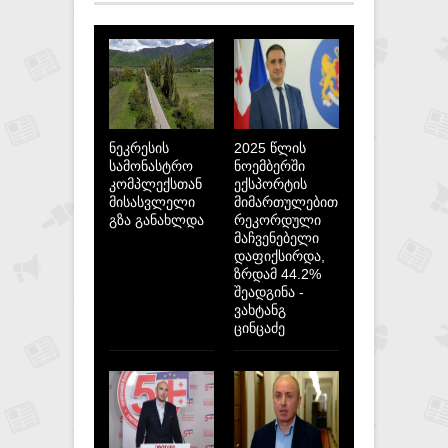
ნეკრესის
2025 წლის
სამონასტრო
ნოემბერში
კომპლექსთან
ექსპორტის
მისასვლელი
მიმართულებით
გზა განახლდა
რეკორდული
მაჩვენებელი
დაფიქსირდა,
ზრდამ 44.2%
შეადგინა -
ვახტანგ
ცინცაძე