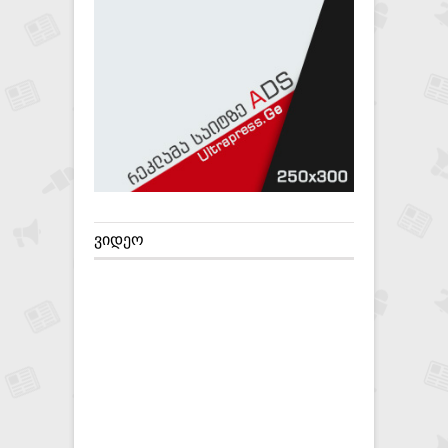
ᲕᲘᲓᲔᲝ