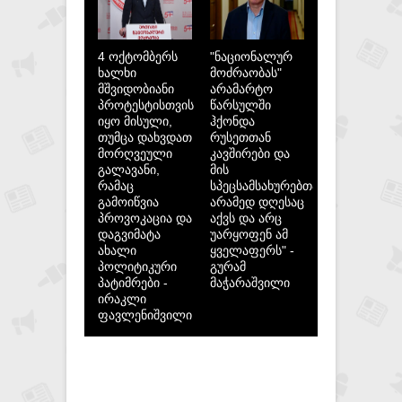
4 ოქტომბერს
"ნაციონალურ
ხალხი
მოძრაობას"
მშვიდობიანი
არამარტო
პროტესტისთვის
წარსულში
იყო მისული,
ჰქონდა
თუმცა დახვდათ
რუსეთთან
მორღვეული
კავშირები და
გალავანი,
მის
რამაც
სპეცსამსახურებთან,
გამოიწვია
არამედ დღესაც
პროვოკაცია და
აქვს და არც
დაგვიმატა
უარყოფენ ამ
ახალი
ყველაფერს" -
პოლიტიკური
გურამ
პატიმრები -
მაჭარაშვილი
ირაკლი
ფავლენიშვილი