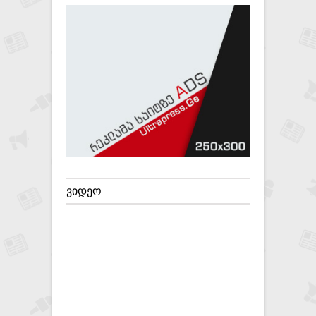
ᲕᲘᲓᲔᲝ