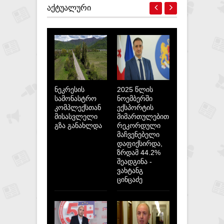
ᲐᲥᲢᲣᲐᲚᲣᲠᲘ
ნეკრესის
2025 წლის
სამონასტრო
ნოემბერში
კომპლექსთან
ექსპორტის
მისასვლელი
მიმართულებით
გზა განახლდა
რეკორდული
მაჩვენებელი
დაფიქსირდა,
ზრდამ 44.2%
შეადგინა -
ვახტანგ
ცინცაძე