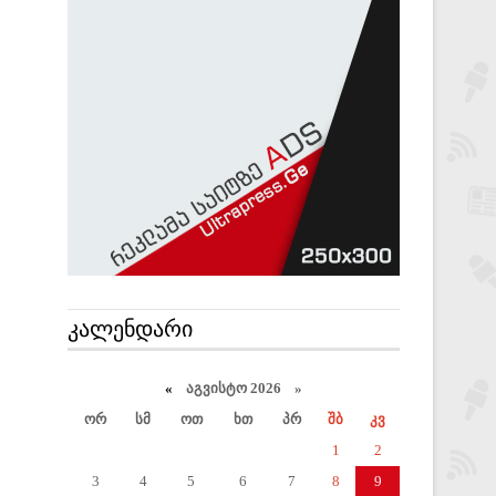
ᲙᲐᲚᲔᲜᲓᲐᲠᲘ
«
აგვისტო 2026 »
ორ
სმ
ოთ
ხთ
პრ
შბ
კვ
1
2
3
4
5
6
7
8
9