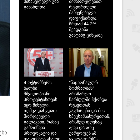
მისასვლელი გზა
მიმართულებით
განახლდა
რეკორდული
მაჩვენებელი
დაფიქსირდა,
ზრდამ 44.2%
შეადგინა -
ვახტანგ ცინცაძე
4 ოქტომბერს
"ნაციონალურ
ხალხი
მოძრაობას"
მშვიდობიანი
არამარტო
პროტესტისთვის
წარსულში ჰქონდა
იყო მისული,
რუსეთთან
თუმცა დახვდათ
კავშირები და მის
მორღვეული
სპეცსამსახურებთან,
გალავანი, რამაც
არამედ დღესაც
გამოიწვია
აქვს და არც
ენა
პროვოკაცია და
უარყოფენ ამ
დაგვიმატა ახალი
ყველაფერს" -