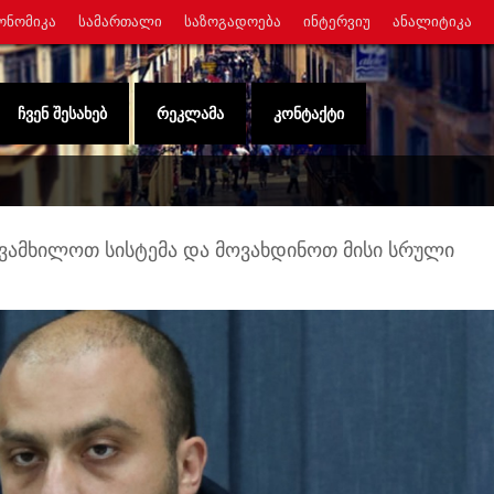
ᲝᲜᲝᲛᲘᲙᲐ
ᲡᲐᲛᲐᲠᲗᲐᲚᲘ
ᲡᲐᲖᲝᲒᲐᲓᲝᲔᲑᲐ
ᲘᲜᲢᲔᲠᲕᲘᲣ
ᲐᲜᲐᲚᲘᲢᲘᲙᲐ
ᲩᲕᲔᲜ ᲨᲔᲡᲐᲮᲔᲑ
ᲠᲔᲙᲚᲐᲛᲐ
ᲙᲝᲜᲢᲐᲥᲢᲘ
 ვამხილოთ სისტემა და მოვახდინოთ მისი სრული