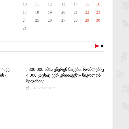
10
11
12
13
14
15
16
17
18
19
20
21
22
23
24
25
26
27
28
29
30
31
 ᲘᲡᲔᲕ
,,800 000 ᲮᲛᲐᲡ ᲣᲬᲔᲠᲔᲜ ᲜᲐᲪᲔᲑᲡ, ᲠᲝᲛᲚᲔᲑᲘᲪ
ᲑᲡ -
4 000 ᲙᲐᲪᲡᲐᲪ ᲕᲔᲠ ᲙᲠᲘᲑᲐᲕᲔᲜ"– ᲜᲘᲙᲝᲚᲝᲖ
ᲛᲟᲐᲕᲐᲜᲐᲫᲔ
2-12-2018, 16:52
„ᲓᲦᲔᲡ Მ
ᲬᲚᲘᲡ ᲑᲝ
ᲓᲐᲕᲐᲧᲔᲜ
ᲛᲝᲚᲐᲞᲐᲠ