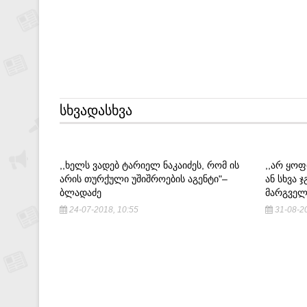
ᲡᲮᲕᲐᲓᲐᲡᲮᲕᲐ
,,ᲮᲔᲚᲡ ᲕᲐᲓᲔᲑ ᲢᲐᲠᲘᲔᲚ ᲜᲐᲙᲐᲘᲫᲔᲡ, ᲠᲝᲛ ᲘᲡ
,,ᲐᲠ ᲧᲝᲤ
ᲐᲠᲘᲡ ᲗᲣᲠᲥᲣᲚᲘ ᲣᲨᲘᲨᲠᲝᲔᲑᲘᲡ ᲐᲒᲔᲜᲢᲘ"–
ᲐᲜ ᲡᲮᲕᲐ 
ᲑᲚᲐᲓᲐᲫᲔ
ᲛᲐᲠᲒᲕᲔᲚ
24-07-2018, 10:55
31-08-20