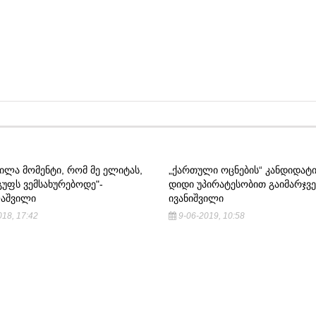
ᲘᲚᲐ ᲛᲝᲛᲔᲜᲢᲘ, ᲠᲝᲛ ᲛᲔ ᲔᲚᲘᲢᲐᲡ,
„ᲥᲐᲠᲗᲣᲚᲘ ᲝᲪᲜᲔᲑᲘᲡ“ ᲙᲐᲜᲓᲘᲓᲐᲢᲘ
ᲯᲒᲣᲤᲡ ᲕᲔᲛᲡᲐᲮᲣᲠᲔᲑᲝᲓᲔ"-
ᲓᲘᲓᲘ ᲣᲞᲘᲠᲐᲢᲔᲡᲝᲑᲘᲗ ᲒᲐᲘᲛᲐᲠᲯᲕᲔ
ᲐᲨᲕᲘᲚᲘ
ᲘᲕᲐᲜᲘᲨᲕᲘᲚᲘ
18, 17:42
9-06-2019, 10:58