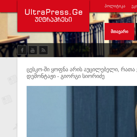
ᲞᲝᲚᲘᲢᲘᲙᲐ
ᲔᲙ
ᲛᲗᲐᲕᲐᲠᲘ
ცესკო-ში ყოფნა არის აუცილებელი, რათა
დემონტაჟი - გიორგი სიორიძე