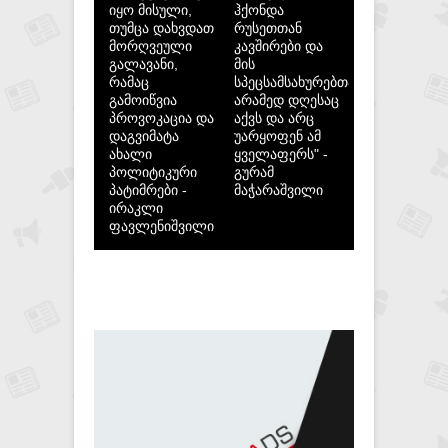
იყო მისული,
ჰქონდა
თუმცა დახვდათ
რუსეთთან
მორღვეული
კავშირები და
გალავანი,
მის
რამაც
სპეცსამსახურებთან,
გამოიწვია
არამედ დღესაც
პროვოკაცია და
აქვს და არც
დაგვიმატა
უარყოფენ ამ
ახალი
ყველაფერს" -
პოლიტიკური
გურამ
პატიმრები -
მაჭარაშვილი
ირაკლი
ფავლენიშვილი