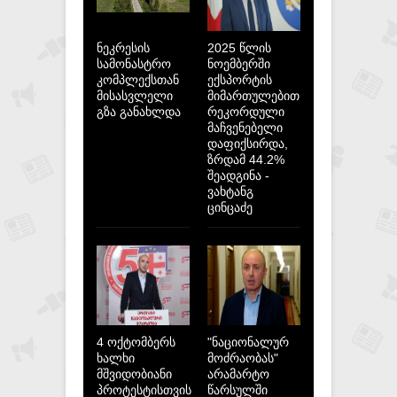
ნეკრესის
2025 წლის
სამონასტრო
ნოემბერში
კომპლექსთან
ექსპორტის
მისასვლელი
მიმართულებით
გზა განახლდა
რეკორდული
მაჩვენებელი
დაფიქსირდა,
ზრდამ 44.2%
შეადგინა -
ვახტანგ
ცინცაძე
4 ოქტომბერს
"ნაციონალურ
ხალხი
მოძრაობას"
მშვიდობიანი
არამარტო
პროტესტისთვის
წარსულში