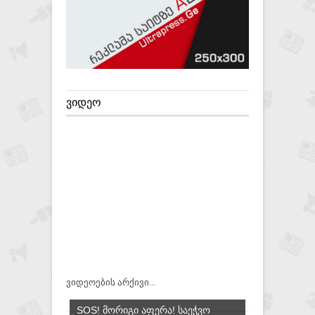
ᲕᲘᲓᲔᲝ
ვიდეოების არქივი...
SOS! ᲛᲝᲠᲘᲒᲘ ᲐᲤᲔᲠᲐ! ᲡᲐᲔᲭᲕᲝ