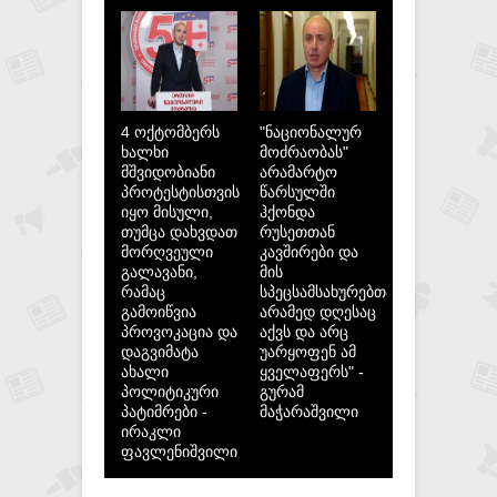
4 ოქტომბერს
"ნაციონალურ
ხალხი
მოძრაობას"
მშვიდობიანი
არამარტო
პროტესტისთვის
წარსულში
იყო მისული,
ჰქონდა
თუმცა დახვდათ
რუსეთთან
მორღვეული
კავშირები და
გალავანი,
მის
რამაც
სპეცსამსახურებთან,
გამოიწვია
არამედ დღესაც
პროვოკაცია და
აქვს და არც
დაგვიმატა
უარყოფენ ამ
ახალი
ყველაფერს" -
პოლიტიკური
გურამ
პატიმრები -
მაჭარაშვილი
ირაკლი
ფავლენიშვილი