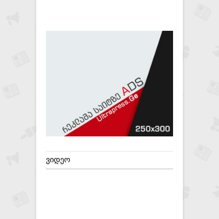
ᲕᲘᲓᲔᲝ