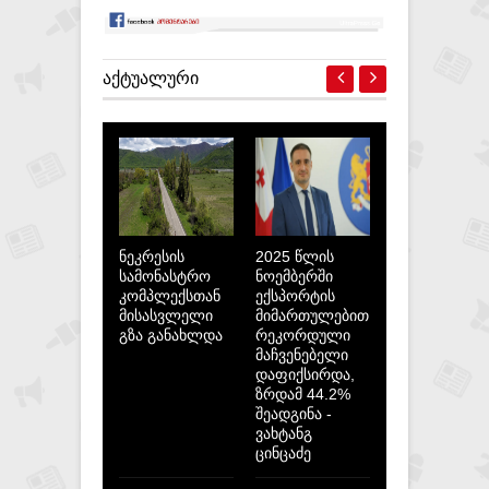
ᲐᲥᲢᲣᲐᲚᲣᲠᲘ
ნეკრესის
2025 წლის
სამონასტრო
ნოემბერში
კომპლექსთან
ექსპორტის
მისასვლელი
მიმართულებით
გზა განახლდა
რეკორდული
მაჩვენებელი
დაფიქსირდა,
ზრდამ 44.2%
შეადგინა -
ვახტანგ
ცინცაძე