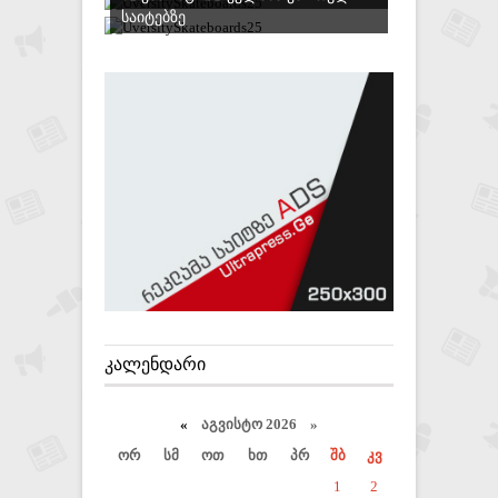
ᲡᲐᲘᲢᲔᲑᲖᲔ
ᲙᲐᲚᲔᲜᲓᲐᲠᲘ
«
აგვისტო 2026 »
ორ
სმ
ოთ
ხთ
პრ
შბ
კვ
1
2