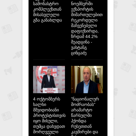
სამონასტრო
ნოემბერში
კომპლექსთან
ექსპორტის
მისასვლელი
მიმართულებით
გზა განახლდა
რეკორდული
მაჩვენებელი
დაფიქსირდა,
ზრდამ 44.2%
შეადგინა -
ვახტანგ
ცინცაძე
4 ოქტომბერს
"ნაციონალურ
ხალხი
მოძრაობას"
მშვიდობიანი
არამარტო
პროტესტისთვის
წარსულში
იყო მისული,
ჰქონდა
თუმცა დახვდათ
რუსეთთან
მორღვეული
კავშირები და