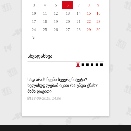
3
4
5
6
7
8
9
10
11
12
13
14
15
16
17
18
19
20
21
22
23
24
25
26
27
28
29
30
31
ᲡᲮᲕᲐᲓᲐᲡᲮᲕᲐ
ᲡᲐᲓ ᲐᲠᲘᲡ ᲩᲕᲔᲜᲘ ᲡᲣᲕᲔᲠᲔᲜᲘᲢᲔᲢᲘ?
ᲡᲐᲝᲙᲣᲞᲐᲪ
ᲮᲔᲚᲘᲡᲣᲤᲚᲔᲑᲐᲛ ᲘᲪᲘᲗ ᲠᲐ ᲣᲜᲓᲐ ᲥᲜᲐᲡ?–
ᲒᲐᲤᲠᲘᲜᲓᲐ
ᲛᲐᲛᲐ ᲓᲐᲕᲘᲗᲘ
20-12-20
18-06-2019, 14:06