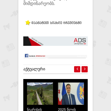
მიმდინარეობს.
ᲐᲥᲢᲣᲐᲚᲣᲠᲘ
ნეკრესის
2025 წლის