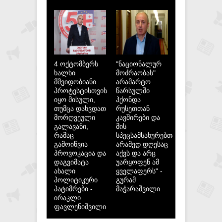
4 ოქტომბერს
"ნაციონალურ
ხალხი
მოძრაობას"
მშვიდობიანი
არამარტო
პროტესტისთვის
წარსულში
იყო მისული,
ჰქონდა
თუმცა დახვდათ
რუსეთთან
მორღვეული
კავშირები და
გალავანი,
მის
რამაც
სპეცსამსახურებთან,
გამოიწვია
არამედ დღესაც
პროვოკაცია და
აქვს და არც
დაგვიმატა
უარყოფენ ამ
ახალი
ყველაფერს" -
პოლიტიკური
გურამ
პატიმრები -
მაჭარაშვილი
ირაკლი
ფავლენიშვილი