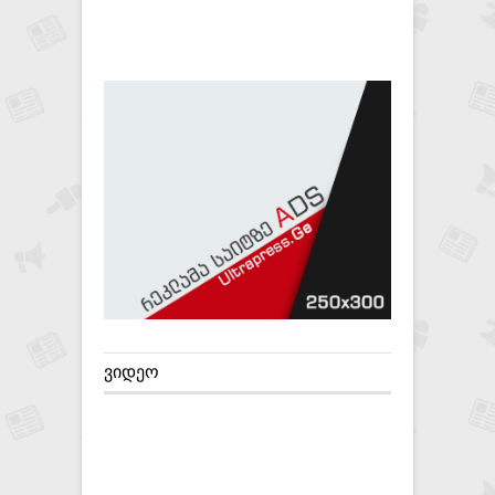
ᲕᲘᲓᲔᲝ