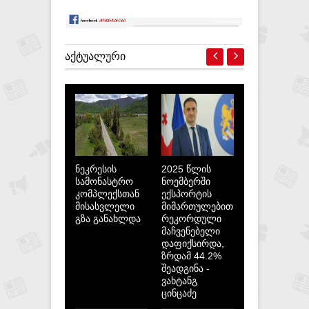
ᲐᲥᲢᲣᲐᲚᲣᲠᲘ
ნეკრესის
2025 წლის
სამონასტრო
ნოემბერში
კომპლექსთან
ექსპორტის
მისასვლელი
მიმართულებით
გზა განახლდა
რეკორდული
მაჩვენებელი
დაფიქსირდა,
ზრდამ 44.2%
შეადგინა -
ვახტანგ
ცინცაძე