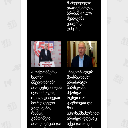
მაჩვენებელი
დაფიქსირდა,
ზრდამ 44.2%
შეადგინა -
ვახტანგ
ცინცაძე
4 ოქტომბერს
"ნაციონალურ
ხალხი
მოძრაობას"
მშვიდობიანი
არამარტო
პროტესტისთვის
წარსულში
იყო მისული,
ჰქონდა
თუმცა დახვდათ
რუსეთთან
მორღვეული
კავშირები და
გალავანი,
მის
რამაც
სპეცსამსახურებთან,
გამოიწვია
არამედ დღესაც
პროვოკაცია და
აქვს და არც