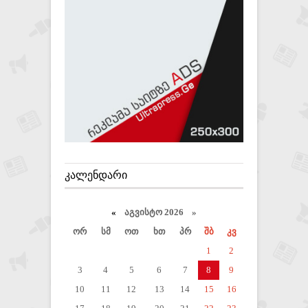
ᲙᲐᲚᲔᲜᲓᲐᲠᲘ
«
აგვისტო 2026 »
ორ
სმ
ოთ
ხთ
პრ
შბ
კვ
1
2
3
4
5
6
7
8
9
10
11
12
13
14
15
16