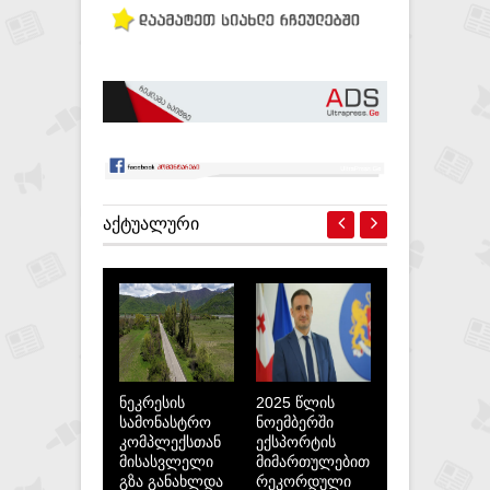
ᲐᲥᲢᲣᲐᲚᲣᲠᲘ
ნეკრესის
2025 წლის
სამონასტრო
ნოემბერში
კომპლექსთან
ექსპორტის
მისასვლელი
მიმართულებით
გზა განახლდა
რეკორდული