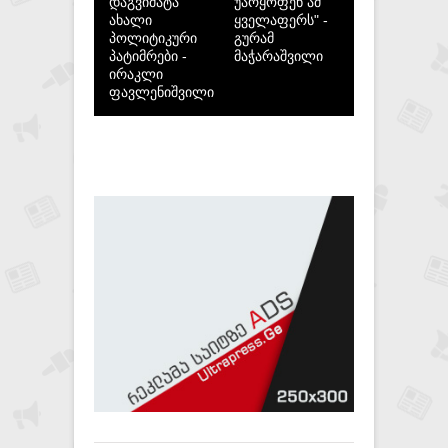
დაგვიმატა
უარყოფენ ამ
ახალი
ყველაფერს" -
პოლიტიკური
გურამ
პატიმრები -
მაჭარაშვილი
ირაკლი
ფავლენიშვილი