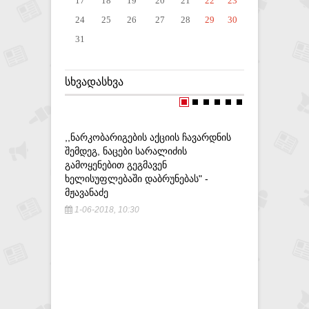
17
18
19
20
21
22
23
24
25
26
27
28
29
30
31
ᲡᲮᲕᲐᲓᲐᲡᲮᲕᲐ
,,ᲜᲐᲠᲙᲝᲑᲐᲠᲘᲒᲔᲑᲘᲡ ᲐᲥᲪᲘᲘᲡ ᲩᲐᲕᲐᲠᲓᲜᲘᲡ
ᲛᲐᲛᲣᲙᲐ ᲑᲐ
ᲨᲔᲛᲓᲔᲒ, ᲜᲐᲪᲔᲑᲘ ᲡᲐᲠᲐᲚᲘᲫᲘᲡ
ᲤᲐᲘᲩᲖᲘᲡ 
ᲒᲐᲛᲝᲧᲔᲜᲔᲑᲘᲗ ᲒᲔᲒᲛᲐᲕᲔᲜ
31-07-20
ᲮᲔᲚᲘᲡᲣᲤᲚᲔᲑᲐᲨᲘ ᲓᲐᲑᲠᲣᲜᲔᲑᲐᲡ" -
ᲛᲟᲐᲕᲐᲜᲐᲫᲔ
1-06-2018, 10:30