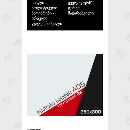
ახალი
ყველაფერს" -
პოლიტიკური
გურამ
პატიმრები -
მაჭარაშვილი
ირაკლი
ფავლენიშვილი