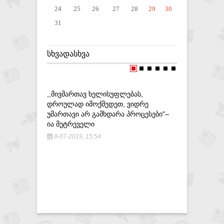
24
25
26
27
28
29
30
31
ᲡᲮᲕᲐᲓᲐᲡᲮᲕᲐ
,,ᲛᲘᲕᲛᲐᲠᲗᲐᲕ ᲮᲔᲚᲘᲡᲣᲤᲚᲔᲑᲐᲡ,
ᲓᲠᲝᲣᲚᲐᲓ ᲘᲛᲝᲥᲛᲔᲓᲔᲗ, ᲕᲘᲓᲠᲔ
ᲣᲛᲐᲠᲗᲐᲕᲘ ᲐᲠ ᲒᲐᲛᲮᲓᲐᲠᲐ ᲞᲠᲝᲪᲔᲡᲔᲑᲘ"–
ᲘᲐ ᲛᲔᲢᲠᲔᲕᲔᲚᲘ
8-07-2019, 15:54
ᲔᲠᲗᲐᲓᲔᲠ
ᲐᲠᲩᲔᲕᲜᲔᲑ
12-12-20