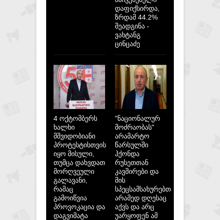
დაფიქსირდა,
ზრდამ 44.2%
შეადგინა -
ვახტანგ
ცინცაძე
4 ოქტომბერს
"ნაციონალურ
ხალხი
მოძრაობას"
მშვიდობიანი
არამარტო
პროტესტისთვის
წარსულში
იყო მისული,
ჰქონდა
თუმცა დახვდათ
რუსეთთან
მორღვეული
კავშირები და
გალავანი,
მის
რამაც
სპეცსამსახურებთან,
გამოიწვია
არამედ დღესაც
პროვოკაცია და
აქვს და არც
დაგვიმატა
უარყოფენ ამ