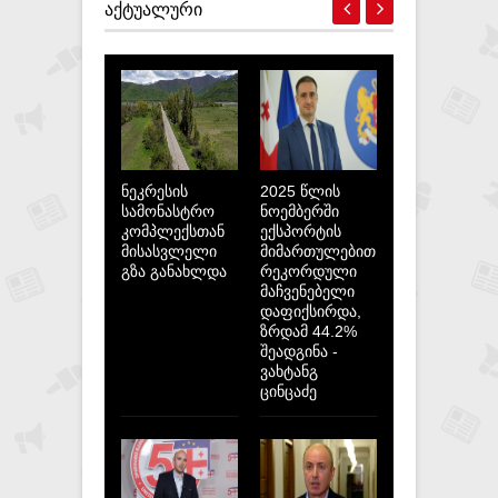
ᲐᲥᲢᲣᲐᲚᲣᲠᲘ
ნეკრესის
2025 წლის
სამონასტრო
ნოემბერში
კომპლექსთან
ექსპორტის
მისასვლელი
მიმართულებით
გზა განახლდა
რეკორდული
მაჩვენებელი
დაფიქსირდა,
ზრდამ 44.2%
შეადგინა -
ვახტანგ
ცინცაძე