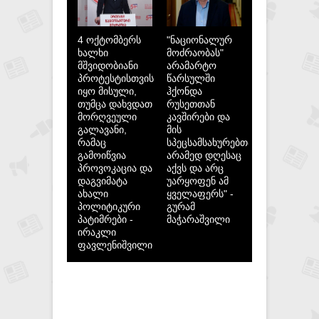
4 ოქტომბერს
"ნაციონალურ
ხალხი
მოძრაობას"
მშვიდობიანი
არამარტო
პროტესტისთვის
წარსულში
იყო მისული,
ჰქონდა
თუმცა დახვდათ
რუსეთთან
მორღვეული
კავშირები და
გალავანი,
მის
რამაც
სპეცსამსახურებთან,
გამოიწვია
არამედ დღესაც
პროვოკაცია და
აქვს და არც
დაგვიმატა
უარყოფენ ამ
ახალი
ყველაფერს" -
პოლიტიკური
გურამ
პატიმრები -
მაჭარაშვილი
ირაკლი
ფავლენიშვილი