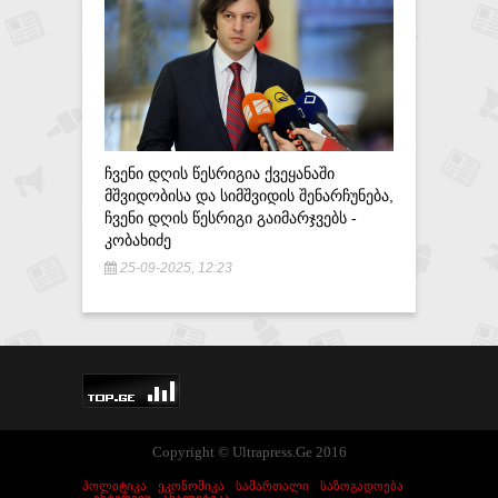
,, ᲡᲐᲥᲐᲠ
ᲨᲔᲡᲐᲫᲚᲔ
ᲒᲐᲫᲚᲘᲔᲠᲔ
ᲒᲐᲙᲔᲗᲓᲔᲡ
24-09-20
ᲩᲕᲔᲜᲘ ᲓᲦᲘᲡ ᲬᲔᲡᲠᲘᲒᲘᲐ ᲥᲕᲔᲧᲐᲜᲐᲨᲘ
ᲛᲨᲕᲘᲓᲝᲑᲘᲡᲐ ᲓᲐ ᲡᲘᲛᲨᲕᲘᲓᲘᲡ ᲨᲔᲜᲐᲠᲩᲣᲜᲔᲑᲐ,
ᲩᲕᲔᲜᲘ ᲓᲦᲘᲡ ᲬᲔᲡᲠᲘᲒᲘ ᲒᲐᲘᲛᲐᲠᲯᲕᲔᲑᲡ -
ᲙᲝᲑᲐᲮᲘᲫᲔ
25-09-2025, 12:23
Copyright © Ultrapress.Ge 2016
ᲞᲝᲚᲘᲢᲘᲙᲐ
ᲔᲙᲝᲜᲝᲛᲘᲙᲐ
ᲡᲐᲛᲐᲠᲗᲐᲚᲘ
ᲡᲐᲖᲝᲒᲐᲓᲝᲔᲑᲐ