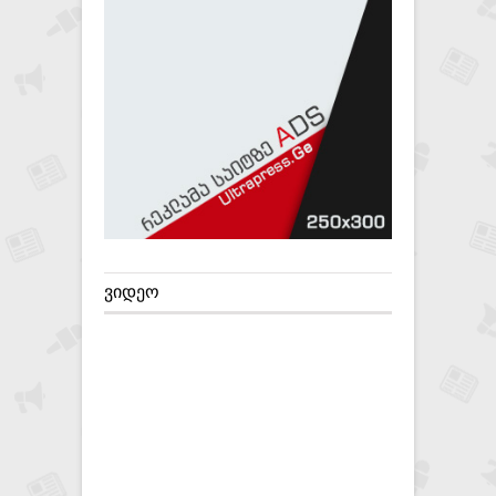
ᲕᲘᲓᲔᲝ