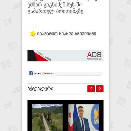
ემზარ გაგნიძემ სუს-ში
გამართულ ბრიფინგზე.
ᲐᲥᲢᲣᲐᲚᲣᲠᲘ