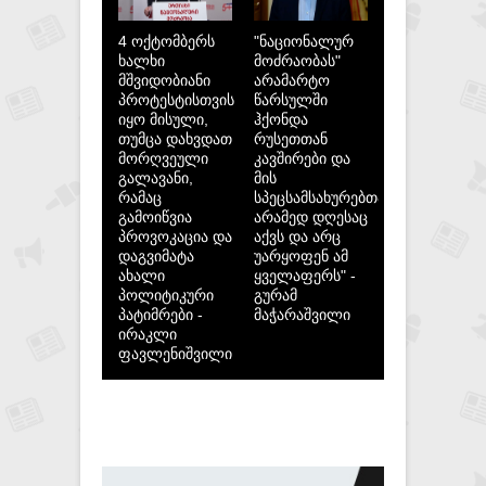
4 ოქტომბერს
"ნაციონალურ
ხალხი
მოძრაობას"
მშვიდობიანი
არამარტო
პროტესტისთვის
წარსულში
იყო მისული,
ჰქონდა
თუმცა დახვდათ
რუსეთთან
მორღვეული
კავშირები და
გალავანი,
მის
რამაც
სპეცსამსახურებთან,
გამოიწვია
არამედ დღესაც
პროვოკაცია და
აქვს და არც
დაგვიმატა
უარყოფენ ამ
ახალი
ყველაფერს" -
პოლიტიკური
გურამ
პატიმრები -
მაჭარაშვილი
ირაკლი
ფავლენიშვილი