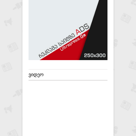
ᲕᲘᲓᲔᲝ