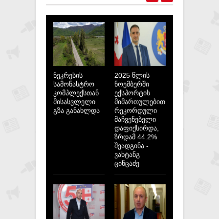
ნეკრესის
2025 წლის
სამონასტრო
ნოემბერში
კომპლექსთან
ექსპორტის
მისასვლელი
მიმართულებით
გზა განახლდა
რეკორდული
მაჩვენებელი
დაფიქსირდა,
ზრდამ 44.2%
შეადგინა -
ვახტანგ
ცინცაძე