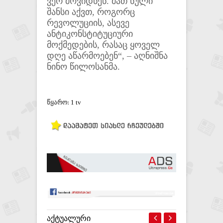
ვერ მოვიდნენ. მათ ნული
შანსი აქვთ, როგორც
რევოლუციის, ასევე
ანტიკონსტიტუციური
მოქმედების, რასაც ყოველ
დღე აწარმოებენ“, – აღნიშნა
ნინო წილოსანმა.
წყარო:
1 tv
ᲐᲥᲢᲣᲐᲚᲣᲠᲘ