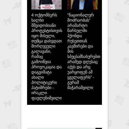
4 ოქტომბერს
"ნაციონალურ
ხალხი
მოძრაობას"
მშვიდობიანი
არამარტო
პროტესტისთვის
წარსულში
იყო მისული,
ჰქონდა
თუმცა დახვდათ
რუსეთთან
მორღვეული
კავშირები და
გალავანი,
მის
რამაც
სპეცსამსახურებთან,
გამოიწვია
არამედ დღესაც
პროვოკაცია და
აქვს და არც
დაგვიმატა
უარყოფენ ამ
ახალი
ყველაფერს" -
პოლიტიკური
გურამ
პატიმრები -
მაჭარაშვილი
ირაკლი
ფავლენიშვილი