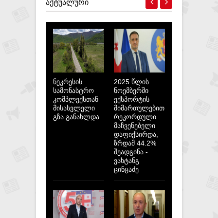
ᲐᲥᲢᲣᲐᲚᲣᲠᲘ
ნეკრესის
2025 წლის
სამონასტრო
ნოემბერში
კომპლექსთან
ექსპორტის
მისასვლელი
მიმართულებით
გზა განახლდა
რეკორდული
მაჩვენებელი
დაფიქსირდა,
ზრდამ 44.2%
შეადგინა -
ვახტანგ
ცინცაძე