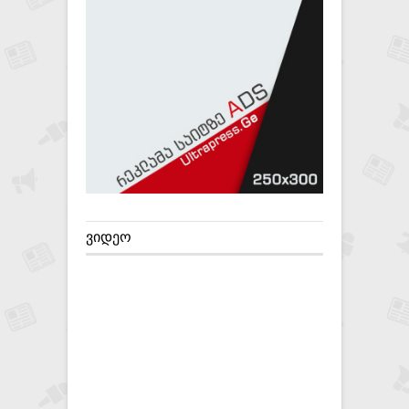
ᲕᲘᲓᲔᲝ