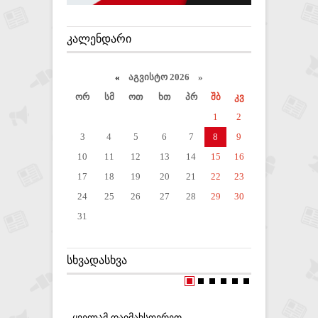
ᲙᲐᲚᲔᲜᲓᲐᲠᲘ
«
აგვისტო 2026 »
ორ
სმ
ოთ
ხთ
პრ
შბ
კვ
1
2
3
4
5
6
7
8
9
10
11
12
13
14
15
16
17
18
19
20
21
22
23
24
25
26
27
28
29
30
31
ᲡᲮᲕᲐᲓᲐᲡᲮᲕᲐ
,,ᲧᲕᲔᲚᲐᲛ ᲓᲐᲘᲛᲐᲮᲡᲝᲕᲠᲔᲗ
,,ᲓᲘᲓ ᲞᲚ