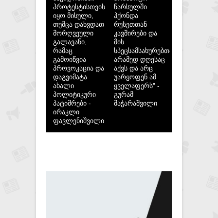
პროტესტისთვის
წარსულში
იყო მისული,
ჰქონდა
თუმცა დახვდათ
რუსეთთან
მორღვეული
კავშირები და
გალავანი,
მის
რამაც
სპეცსამსახურებთან,
გამოიწვია
არამედ დღესაც
პროვოკაცია და
აქვს და არც
დაგვიმატა
უარყოფენ ამ
ახალი
ყველაფერს" -
პოლიტიკური
გურამ
პატიმრები -
მაჭარაშვილი
ირაკლი
ფავლენიშვილი