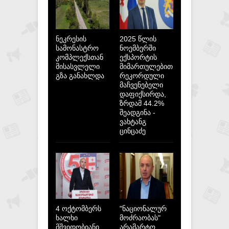
ნეკრესის
2025 წლის
სამონასტრო
ნოემბერში
კომპლექსთან
ექსპორტის
მისასვლელი
მიმართულებით
გზა განახლდა
რეკორდული
მაჩვენებელი
დაფიქსირდა,
ზრდამ 44.2%
შეადგინა -
ვახტანგ
ცინცაძე
4 ოქტომბერს
"ნაციონალურ
ხალხი
მოძრაობას"
მშვიდობიანი
არამარტო