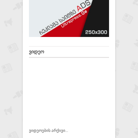
ᲕᲘᲓᲔᲝ
ვიდეოების არქივი...