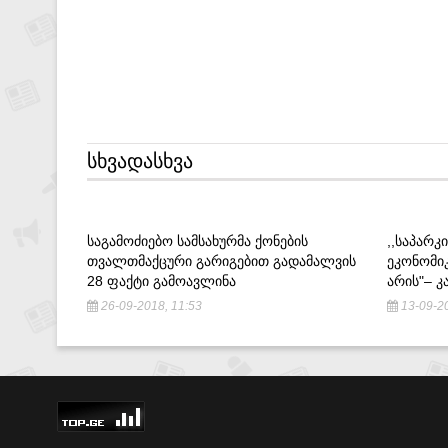
ᲡᲮᲕᲐᲓᲐᲡᲮᲕᲐ
ᲡᲐᲒᲐᲛᲝᲫᲘᲔᲑᲝ ᲡᲐᲛᲡᲐᲮᲣᲠᲛᲐ ᲥᲝᲜᲔᲑᲘᲡ
,,ᲡᲐᲞᲐᲠ
ᲗᲕᲐᲚᲗᲛᲐᲥᲪᲣᲠᲘ ᲒᲐᲠᲘᲒᲔᲑᲘᲗ ᲒᲐᲓᲐᲛᲐᲚᲕᲘᲡ
ᲔᲙᲝᲜᲝᲛᲘᲙ
28 ᲤᲐᲥᲢᲘ ᲒᲐᲛᲝᲐᲕᲚᲘᲜᲐ
ᲐᲠᲘᲡ"– Კ
26-09-2018, 11:53
13-09-20