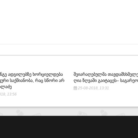
ᲙᲘᲜᲒᲔ ᲐᲓᲒᲘᲚᲔᲑᲖᲔ ᲮᲝᲠᲪᲘᲔᲚᲓᲔᲑᲐ
ᲨᲔᲘᲐᲠᲐᲦᲔᲑᲣᲚᲛᲐ ᲗᲐᲕᲓᲐᲛᲡᲮᲛᲔᲚᲔ
ᲣᲠᲘ ᲡᲐᲥᲛᲘᲐᲜᲝᲑᲐ, ᲠᲐᲪ ᲡᲬᲝᲠᲘ ᲐᲠ
ᲦᲘᲐ ᲖᲦᲕᲐᲨᲘ ᲒᲐᲘᲢᲐᲪᲔᲡ– ᲡᲐᲒᲐᲠᲔᲝ
ᲐᲚᲐᲫᲔ
25-08-2018, 13:31
18, 13:56