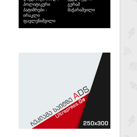
პოლიტიკური
გურამ
პატიმრები -
მაჭარაშვილი
ირაკლი
ფავლენიშვილი