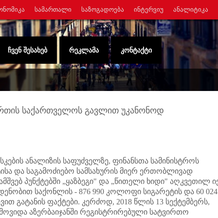
ᲝᲜᲝᲛᲘᲙᲐ
ᲡᲐᲛᲐᲠᲗᲐᲚᲘ
ᲡᲐᲖᲝᲒᲐᲓᲝᲔᲑᲐ
ᲘᲜᲢᲔᲠᲕᲘᲣ
ᲐᲜᲐᲚᲘᲢᲘᲙᲐ
ᲩᲕᲔᲜ ᲨᲔᲡᲐᲮᲔᲑ
ᲠᲔᲙᲚᲐᲛᲐ
ᲙᲝᲜᲢᲐᲥᲢᲘ
ირთის საქართველოს გავლით უკანონოდ
კების ანალიზის საფუძველზე, ფინანსთა სამინისტროს
ტისა და საგამოძიებო სამსახურის მიერ ერთობლივად
მშვებ პუნქტებში „ყაზბეგი" და „წითელი ხიდი" აღკვეთილ ი
ნობით საქონლის - 876 990 კოლოფი სიგარეტის და 60 024
ით გატანის ფაქტები. კერძოდ, 2018 წლის 13 სექტემბერს,
ოვიდა აზერბაიჯანში რეგისტრირებული სატვირთო