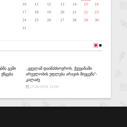
10
11
12
13
14
15
16
17
18
19
20
21
22
23
24
25
26
27
28
29
30
31
ᲑᲛᲐ ᲒᲔᲛᲘ
,,ᲧᲕᲔᲚᲐᲛ ᲓᲐᲘᲛᲐᲮᲡᲝᲕᲠᲝᲡ, ᲥᲕᲔᲧᲐᲜᲐᲨᲘ
ᲕᲔᲠᲐᲤᲔᲠ
 ᲣᲬᲧᲔᲑᲐ
ᲐᲠᲔᲣᲚᲝᲑᲘᲡ ᲣᲤᲚᲔᲑᲐ ᲐᲠᲐᲕᲘᲡ ᲛᲘᲔᲪᲔᲛᲐ"-
ᲦᲘᲐ ᲓᲐ 
ᲙᲐᲚᲐᲫᲔ
ᲐᲮᲝᲠᲪᲘᲔ
17-10-2018, 12:09
6-08-20