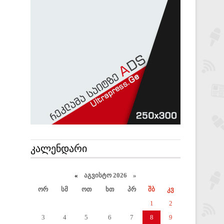
ᲙᲐᲚᲔᲜᲓᲐᲠᲘ
«
აგვისტო 2026 »
ორ
სმ
ოთ
ხთ
პრ
შბ
კვ
1
2
3
4
5
6
7
8
9