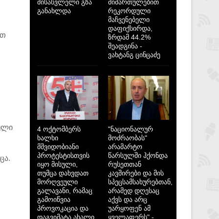
მისასვლელი გზა
მიმართულებით
განახლდა
რეკორდული
მაჩვენებელი
დაფიქსირდა,
ით
ზრდამ 44.2%
შეადგინა -
ვახტანგ ცინცაძე
ული
4 ოქტომბერს
"ნაციონალურ
ხალხი
მოძრაობას"
მშვიდობიანი
არამარტო
პროტესტისთვის
წარსულში ჰქონდა
ცა.
იყო მისული,
რუსეთთან
თუმცა დახვდათ
კავშირები და მის
მორღვეული
სპეცსამსახურებთან,
გალავანი, რამაც
არამედ დღესაც
გამოიწვია
აქვს და არც
პროვოკაცია და
უარყოფენ ამ
დაგვიმატა ახალი
ყველაფერს" -