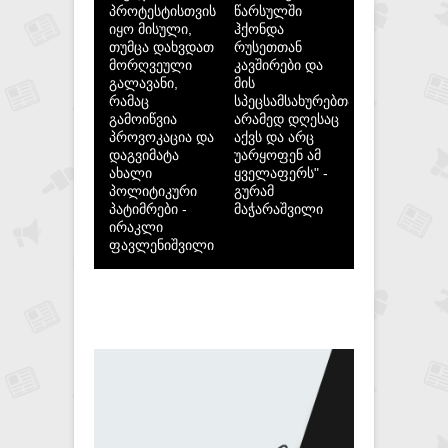
პროტესტისთვის
წარსულში
იყო მისული,
ჰქონდა
თუმცა დახვდათ
რუსეთთან
მორღვეული
კავშირები და
გალავანი,
მის
რამაც
სპეცსამსახურებთან,
გამოიწვია
არამედ დღესაც
პროვოკაცია და
აქვს და არც
დაგვიმატა
უარყოფენ ამ
ახალი
ყველაფერს" -
პოლიტიკური
გურამ
პატიმრები -
მაჭარაშვილი
ირაკლი
ფავლენიშვილი