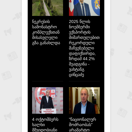
ნეკრესის
2025 წლის
სამონასტრო
ნოემბერში
კომპლექსთან
ექსპორტის
მისასვლელი
მიმართულებით
გზა განახლდა
რეკორდული
მაჩვენებელი
დაფიქსირდა,
ზრდამ 44.2%
შეადგინა -
ვახტანგ
ცინცაძე
4 ოქტომბერს
"ნაციონალურ
ხალხი
მოძრაობას"
მშვიდობიანი
არამარტო