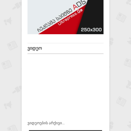
ᲕᲘᲓᲔᲝ
ვიდეოების არქივი...