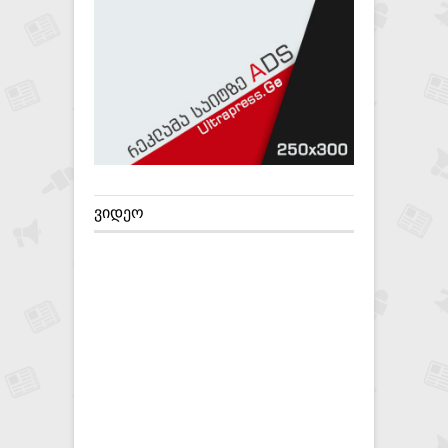
ᲕᲘᲓᲔᲝ