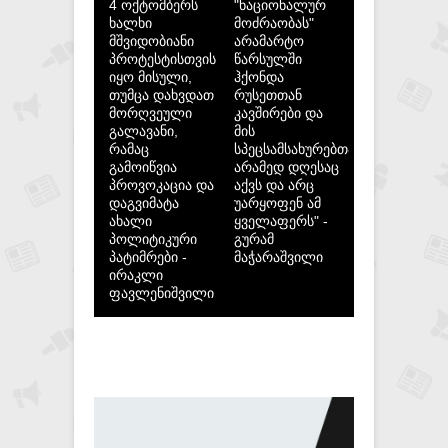
4 ოქტომბერს
"ნაციონალურ
ხალხი
მოძრაობას"
მშვიდობიანი
არამარტო
პროტესტისთვის
წარსულში
იყო მისული,
ჰქონდა
თუმცა დახვდათ
რუსეთთან
მორღვეული
კავშირები და
გალავანი,
მის
რამაც
სპეცსამსახურებთან,
გამოიწვია
არამედ დღესაც
პროვოკაცია და
აქვს და არც
დაგვიმატა
უარყოფენ ამ
ახალი
ყველაფერს" -
პოლიტიკური
გურამ
პატიმრები -
მაჭარაშვილი
ირაკლი
ფავლენიშვილი