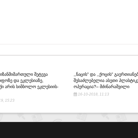
ᲛᲘᲖᲐᲜᲛᲘᲛᲐᲠᲗᲣᲚᲘ ᲨᲔᲢᲔᲕᲐ
,,ᲜᲐᲪᲘᲡ" ᲓᲐ ,,ᲥᲝᲪᲘᲡ" ᲒᲐᲔᲠᲗᲘᲐᲜᲔᲑ
ᲘᲤᲝᲖᲔ ᲓᲐ ᲔᲙᲚᲔᲡᲘᲐᲖᲔ,
ᲨᲔᲡᲐᲫᲚᲔᲑᲔᲚᲘᲐ ᲐᲡᲔᲗᲘ ᲞᲚᲐᲡᲢᲘᲙ
ᲥᲘ ᲐᲠᲘᲡ ᲡᲘᲛᲑᲝᲚᲝ ᲔᲙᲚᲔᲡᲘᲘᲡ-
ᲝᲞᲔᲠᲐᲪᲘᲐ?– ᲛᲫᲘᲜᲐᲠᲐᲨᲕᲘᲚᲘ
16-10-2018, 11:13
9, 15:23