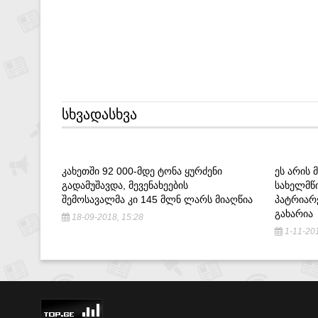
ᲡᲮᲕᲐᲓᲐᲡᲮᲕᲐ
ᲙᲐᲮᲔᲗᲨᲘ 92 000-ᲛᲓᲔ ᲢᲝᲜᲐ ᲧᲣᲠᲫᲔᲜᲘ
ᲔᲡ ᲐᲠᲘᲡ 
ᲒᲐᲓᲐᲛᲣᲨᲐᲕᲓᲐ, ᲛᲔᲕᲔᲜᲐᲮᲔᲔᲑᲘᲡ
ᲡᲐᲮᲔᲚᲛᲬ
ᲨᲔᲛᲝᲡᲐᲕᲐᲚᲛᲐ ᲙᲘ 145 ᲛᲚᲜ ᲚᲐᲠᲡ ᲛᲘᲐᲦᲬᲘᲐ
ᲞᲐᲢᲠᲘᲐᲠ
ᲒᲐᲮᲐᲠᲘᲐ
18-09-2018, 15:28
1-11-201