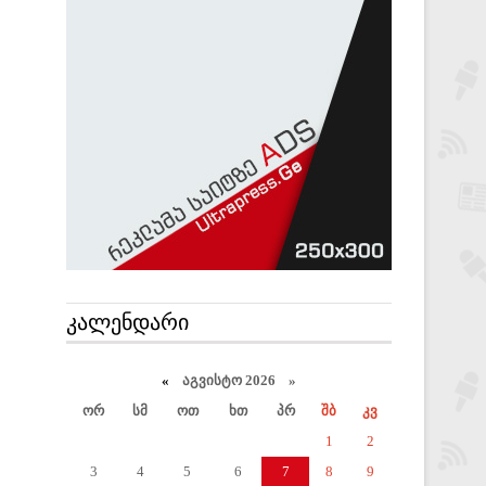
ᲙᲐᲚᲔᲜᲓᲐᲠᲘ
«
აგვისტო 2026 »
ორ
სმ
ოთ
ხთ
პრ
შბ
კვ
1
2
3
4
5
6
7
8
9