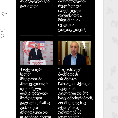
მისასვლელი გზა
მიმართულებით
განახლდა
რეკორდული
მაჩვენებელი
 და
დაფიქსირდა,
ზრდამ 44.2%
შეადგინა -
ულ
ვახტანგ ცინცაძე
ვს
4 ოქტომბერს
"ნაციონალურ
ხალხი
მოძრაობას"
მშვიდობიანი
არამარტო
პროტესტისთვის
წარსულში ჰქონდა
იყო მისული,
რუსეთთან
თუმცა დახვდათ
კავშირები და მის
მორღვეული
სპეცსამსახურებთან,
გალავანი, რამაც
არამედ დღესაც
გამოიწვია
აქვს და არც
პროვოკაცია და
უარყოფენ ამ
დაგვიმატა ახალი
ყველაფერს" -