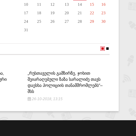
10
11
12
13
14
15
16
17
18
19
20
21
22
23
24
25
26
27
28
29
30
31
Ა,
„ᲠᲣᲡᲗᲐᲕᲔᲚᲘᲡ ᲒᲐᲛᲖᲘᲠᲖᲔ, ᲯᲝᲮᲘᲗ
ᲞᲔᲢᲠᲝ 
ᲣᲠᲘ
ᲨᲔᲘᲐᲠᲐᲦᲔᲑᲣᲚᲘ ᲖᲐᲖᲐ ᲡᲐᲠᲐᲚᲘᲫᲔ ᲗᲐᲕᲡ
ᲛᲝᲣᲬᲝᲓᲔ
ᲓᲐᲔᲡᲮᲐ ᲞᲝᲚᲘᲪᲘᲘᲡ ᲗᲐᲜᲐᲛᲨᲠᲝᲛᲚᲔᲑᲡ"–
ᲐᲕᲢᲝᲙᲔ
ᲨᲡᲡ
13-10-2
26-10-2018, 13:15