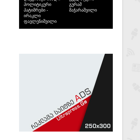
პოლიტიკური
გურამ
პატიმრები -
მაჭარაშვილი
ირაკლი
ფავლენიშვილი