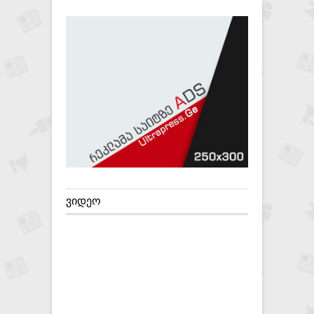
ᲕᲘᲓᲔᲝ