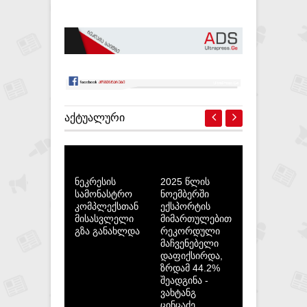
ᲐᲥᲢᲣᲐᲚᲣᲠᲘ
ნეკრესის
2025 წლის
სამონასტრო
ნოემბერში
კომპლექსთან
ექსპორტის
მისასვლელი
მიმართულებით
გზა განახლდა
რეკორდული
მაჩვენებელი
დაფიქსირდა,
ზრდამ 44.2%
შეადგინა -
ვახტანგ
ცინცაძე