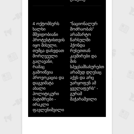
4 ოქტომბერს
"ნაციონალურ
ხალხი
მოძრაობას"
მშვიდობიანი
არამარტო
პროტესტისთვის
წარსულში
იყო მისული,
ჰქონდა
თუმცა დახვდათ
რუსეთთან
მორღვეული
კავშირები და
გალავანი,
მის
რამაც
სპეცსამსახურებთან,
გამოიწვია
არამედ დღესაც
პროვოკაცია და
აქვს და არც
დაგვიმატა
უარყოფენ ამ
ახალი
ყველაფერს" -
პოლიტიკური
გურამ
პატიმრები -
მაჭარაშვილი
ირაკლი
ფავლენიშვილი