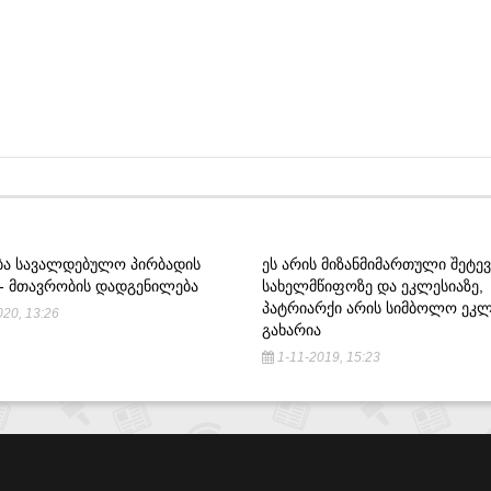
ᲔᲑᲐ ᲡᲐᲕᲐᲚᲓᲔᲑᲣᲚᲝ ᲞᲘᲠᲑᲐᲓᲘᲡ
ᲔᲡ ᲐᲠᲘᲡ ᲛᲘᲖᲐᲜᲛᲘᲛᲐᲠᲗᲣᲚᲘ ᲨᲔᲢᲔᲕ
 - ᲛᲗᲐᲕᲠᲝᲑᲘᲡ ᲓᲐᲓᲒᲔᲜᲘᲚᲔᲑᲐ
ᲡᲐᲮᲔᲚᲛᲬᲘᲤᲝᲖᲔ ᲓᲐ ᲔᲙᲚᲔᲡᲘᲐᲖᲔ,
ᲞᲐᲢᲠᲘᲐᲠᲥᲘ ᲐᲠᲘᲡ ᲡᲘᲛᲑᲝᲚᲝ ᲔᲙᲚ
20, 13:26
ᲒᲐᲮᲐᲠᲘᲐ
1-11-2019, 15:23