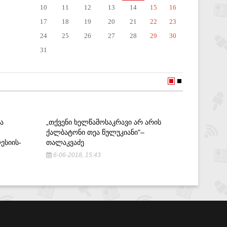
10
11
12
13
14
15
16
17
18
19
20
21
22
23
24
25
26
27
28
29
30
31
Ა
„ᲗᲥᲕᲔᲜᲘ ᲮᲔᲚᲬᲐᲛᲝᲡᲐᲙᲠᲐᲕᲘ ᲐᲠ ᲐᲠᲘᲡ
ᲐᲨᲨ-ᲛᲐ 
ᲥᲐᲚᲑᲐᲢᲝᲜᲘ ᲗᲔᲐ ᲬᲣᲚᲣᲙᲘᲐᲜᲘ"–
ᲡᲐᲥᲐᲠᲗ
ᲔᲡᲘᲘᲡ-
ᲗᲐᲚᲐᲙᲕᲐᲫᲔ
ᲬᲔᲕᲠᲝᲑᲘ
6-06-2018, 15:43
27-07-2