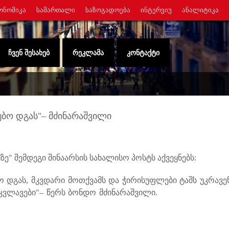
ᲝᲜᲝᲛᲘᲙᲐ
ᲡᲐᲛᲐᲠᲗᲐᲚᲘ
ᲡᲐᲖᲝᲒᲐᲓᲝᲔᲑᲐ
ᲘᲜᲢᲔᲠᲕᲘᲣ
ᲐᲜᲐᲚᲘᲢᲘᲙᲐ
ᲩᲕᲔᲜ ᲨᲔᲡᲐᲮᲔᲑ
ᲠᲔᲙᲚᲐᲛᲐ
ᲙᲝᲜᲢᲐᲥᲢᲘ
ბო დგას"– მძინარაშვილი
" შემდეგი შინაარსის სახალისო პოსტს აქვეყნებს:
 დგას, მკვდარი მოთქვამს და ჭირისუფლები ტაშს უკრავენ
სკვლავები"– წერს ბონდო მძინარაშვილი.