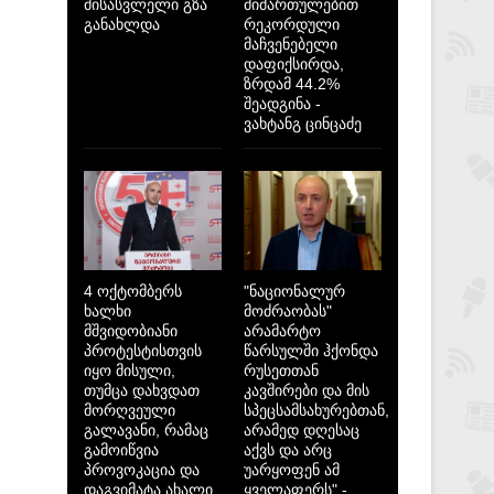
მისასვლელი გზა
მიმართულებით
განახლდა
რეკორდული
მაჩვენებელი
დაფიქსირდა,
ზრდამ 44.2%
შეადგინა -
ვახტანგ ცინცაძე
4 ოქტომბერს
"ნაციონალურ
ხალხი
მოძრაობას"
მშვიდობიანი
არამარტო
პროტესტისთვის
წარსულში ჰქონდა
იყო მისული,
რუსეთთან
თუმცა დახვდათ
კავშირები და მის
მორღვეული
სპეცსამსახურებთან,
გალავანი, რამაც
არამედ დღესაც
გამოიწვია
აქვს და არც
პროვოკაცია და
უარყოფენ ამ
დაგვიმატა ახალი
ყველაფერს" -