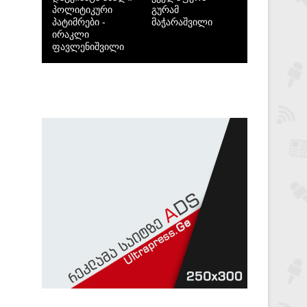
პოლიტიკური
გურამ
პატიმრები -
მაჭარაშვილი
ირაკლი
ფავლენიშვილი