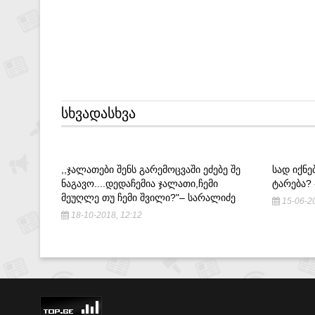
ᲡᲮᲕᲐᲓᲐᲡᲮᲕᲐ
,,ᲯᲐᲚᲐᲗᲔᲑᲘ ᲨᲔᲜᲡ ᲒᲐᲠᲔᲛᲝᲪᲕᲐᲨᲘ ᲔᲫᲔᲑᲔ ᲨᲔ
ᲡᲐᲓ ᲘᲥᲜ
ᲜᲐᲒᲐᲕᲝ....ᲓᲔᲓᲐᲩᲔᲛᲘᲐ ᲯᲐᲚᲐᲗᲘ,ᲩᲔᲛᲘ
ᲢᲐᲠᲔᲑᲐ?
ᲛᲔᲣᲦᲚᲔ ᲗᲣ ᲩᲔᲛᲘ ᲨᲕᲘᲚᲘ?"– ᲡᲐᲠᲐᲚᲘᲫᲔ
15-06-20
18-10-2018, 12:12