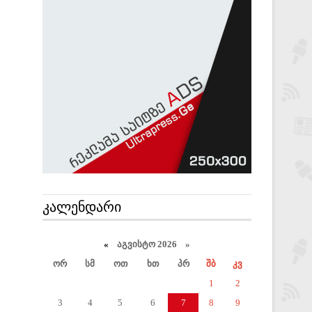
ᲙᲐᲚᲔᲜᲓᲐᲠᲘ
«
აგვისტო 2026 »
ორ
სმ
ოთ
ხთ
პრ
შბ
კვ
1
2
3
4
5
6
7
8
9