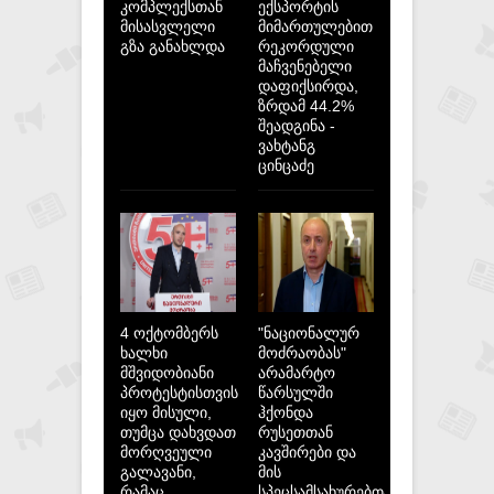
კომპლექსთან
ექსპორტის
მისასვლელი
მიმართულებით
გზა განახლდა
რეკორდული
მაჩვენებელი
დაფიქსირდა,
ზრდამ 44.2%
შეადგინა -
ვახტანგ
ცინცაძე
4 ოქტომბერს
"ნაციონალურ
ხალხი
მოძრაობას"
მშვიდობიანი
არამარტო
პროტესტისთვის
წარსულში
იყო მისული,
ჰქონდა
თუმცა დახვდათ
რუსეთთან
მორღვეული
კავშირები და
გალავანი,
მის
რამაც
სპეცსამსახურებთან,