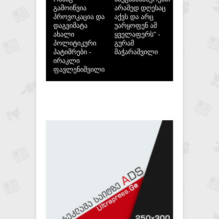
გამოიწვია
არამედ დღესაც
პროვოკაცია და
აქვს და არც
დაგვიმატა
უარყოფენ ამ
ახალი
ყველაფერს" -
პოლიტიკური
გურამ
პატიმრები -
მაჭარაშვილი
ირაკლი
ფავლენიშვილი