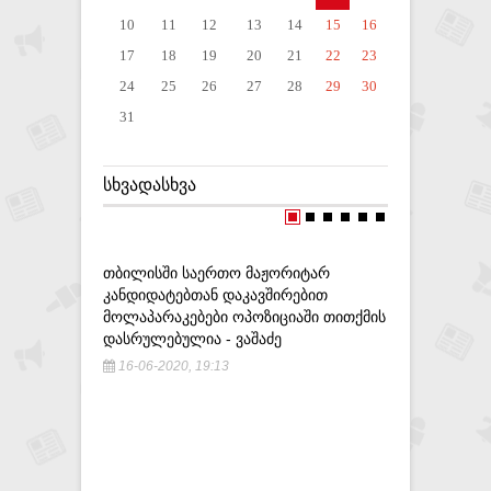
10
11
12
13
14
15
16
17
18
19
20
21
22
23
24
25
26
27
28
29
30
31
ᲡᲮᲕᲐᲓᲐᲡᲮᲕᲐ
ᲗᲑᲘᲚᲘᲡᲨᲘ ᲡᲐᲔᲠᲗᲝ ᲛᲐᲟᲝᲠᲘᲢᲐᲠ
ᲨᲘᲜᲐᲒᲐᲜ 
ᲙᲐᲜᲓᲘᲓᲐᲢᲔᲑᲗᲐᲜ ᲓᲐᲙᲐᲕᲨᲘᲠᲔᲑᲘᲗ
ᲛᲐᲠᲜᲔᲣᲚᲨ
ᲛᲝᲚᲐᲞᲐᲠᲐᲙᲔᲑᲔᲑᲘ ᲝᲞᲝᲖᲘᲪᲘᲐᲨᲘ ᲗᲘᲗᲥᲛᲘᲡ
ᲑᲠᲐᲚᲓᲔᲑᲘ
ᲓᲐᲡᲠᲣᲚᲔᲑᲣᲚᲘᲐ - ᲕᲐᲨᲐᲫᲔ
25-05-20
16-06-2020, 19:13