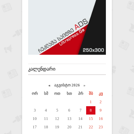
ᲙᲐᲚᲔᲜᲓᲐᲠᲘ
«
აგვისტო 2026 »
ორ
სმ
ოთ
ხთ
პრ
შბ
კვ
1
2
3
4
5
6
7
8
9
10
11
12
13
14
15
16
17
18
19
20
21
22
23