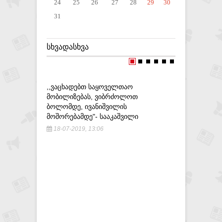
24
25
26
27
28
29
30
31
ᲡᲮᲕᲐᲓᲐᲡᲮᲕᲐ
,,ᲕᲐᲪᲮᲐᲓᲔᲑᲗ ᲡᲐᲧᲝᲕᲔᲚᲗᲐᲝ
ᲡᲐᲮᲔᲚᲛᲬᲘ
ᲛᲝᲑᲘᲚᲘᲖᲔᲑᲐᲡ, ᲕᲘᲑᲠᲫᲝᲚᲝᲗ
ᲐᲠᲐᲡᲐᲛᲗᲐ
ᲑᲝᲚᲝᲛᲓᲔ, ᲘᲕᲐᲜᲘᲨᲕᲘᲚᲘᲡ
ᲛᲘᲛᲐᲠᲗᲐᲕ
ᲛᲝᲨᲝᲠᲔᲑᲐᲛᲓᲔ"- ᲡᲐᲐᲙᲐᲨᲕᲘᲚᲘ
3-08-201
18-07-2019, 13:06