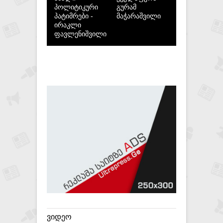
პოლიტიკური
გურამ
პატიმრები -
მაჭარაშვილი
ირაკლი
ფავლენიშვილი
ᲕᲘᲓᲔᲝ