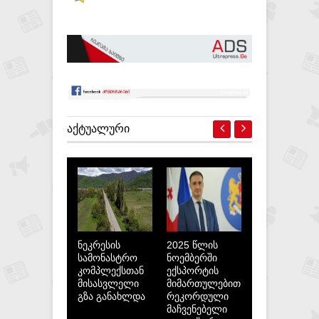
ᲐᲥᲢᲣᲐᲚᲣᲠᲘ
ნეკრესის
2025 წლის
სამონასტრო
ნოემბერში
კომპლექსთან
ექსპორტის
მისასვლელი
მიმართულებით
გზა განახლდა
რეკორდული
მაჩვენებელი