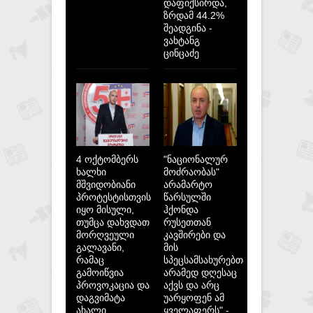
დაფიქსირდა,
ზრდამ 44.2%
შეადგინა -
ვახტანგ
ცინცაძე
4 ოქტომბერს
"ნაციონალურ
ხალხი
მოძრაობას"
მშვიდობიანი
არამარტო
პროტესტისთვის
წარსულში
იყო მისული,
ჰქონდა
თუმცა დახვდათ
რუსეთთან
მორღვეული
კავშირები და
გალავანი,
მის
რამაც
სპეცსამსახურებთან,
გამოიწვია
არამედ დღესაც
პროვოკაცია და
აქვს და არც
დაგვიმატა
უარყოფენ ამ
ახალი
ყველაფერს" -