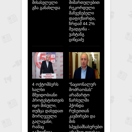
მისასვლელი
მიმართულებით
გზა განახლდა
რეკორდული
მაჩვენებელი
დაფიქსირდა,
ზრდამ 44.2%
შეადგინა -
ვახტანგ
ცინცაძე
4 ოქტომბერს
"ნაციონალურ
ხალხი
მოძრაობას"
მშვიდობიანი
არამარტო
პროტესტისთვის
წარსულში
იყო მისული,
ჰქონდა
თუმცა დახვდათ
რუსეთთან
მორღვეული
კავშირები და
გალავანი,
მის
რამაც
სპეცსამსახურებთან,
გამოიწვია
არამედ დღესაც