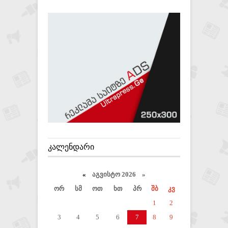
ᲙᲐᲚᲔᲜᲓᲐᲠᲘ
«
აგვისტო 2026 »
ორ
სმ
ოთ
ხთ
პრ
შბ
კვ
1
2
3
4
5
6
7
8
9