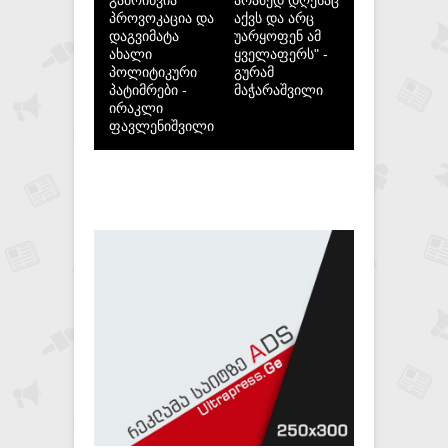
პროვოკაცია და
აქვს და არც
დაგვიმატა
უარყოფენ ამ
ახალი
ყველაფერს" -
პოლიტიკური
გურამ
პატიმრები -
მაჭარაშვილი
ირაკლი
ფავლენიშვილი