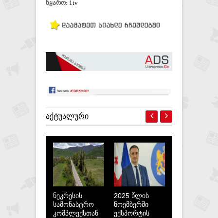
წყარო:
1tv
ᲐᲥᲢᲣᲐᲚᲣᲠᲘ
ნეკრესის
2025 წლის
სამონასტრო
ნოემბერში
კომპლექსთან
ექსპორტის