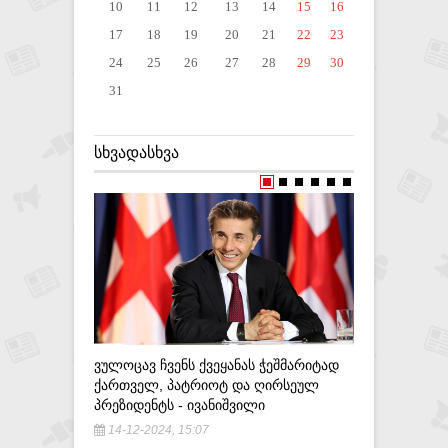
10
11
12
13
14
15
16
17
18
19
20
21
22
23
24
25
26
27
28
29
30
31
ᲡᲮᲕᲐᲓᲐᲡᲮᲕᲐ
ᲨᲡᲡ–Მ ᲜᲐ
ᲨᲔᲜᲐᲮᲕᲘᲡ
ᲛᲝᲥᲐᲚᲐᲥᲔ
1-09-201
ᲕᲣᲚᲝᲪᲐᲕ ᲩᲕᲔᲜᲡ ᲥᲕᲔᲧᲐᲜᲐᲡ ᲭᲔᲨᲛᲐᲠᲘᲢᲐᲓ
ᲥᲐᲠᲗᲕᲔᲚ, ᲞᲐᲢᲠᲘᲝᲢ ᲓᲐ ᲦᲘᲠᲡᲔᲣᲚ
ᲞᲠᲔᲖᲘᲓᲔᲜᲢᲡ - ᲘᲕᲐᲜᲘᲨᲕᲘᲚᲘ
14-12-2024, 15:07