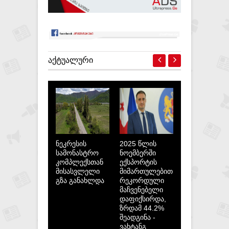
ᲐᲥᲢᲣᲐᲚᲣᲠᲘ
ნეკრესის
2025 წლის
სამონასტრო
ნოემბერში
კომპლექსთან
ექსპორტის
მისასვლელი
მიმართულებით
გზა განახლდა
რეკორდული
მაჩვენებელი
დაფიქსირდა,
ზრდამ 44.2%
შეადგინა -
ვახტანგ