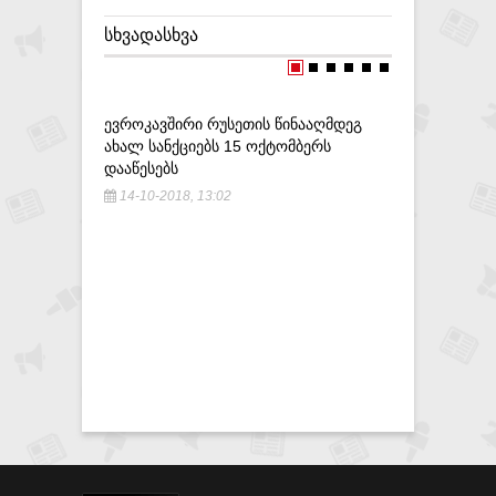
ᲡᲮᲕᲐᲓᲐᲡᲮᲕᲐ
ᲔᲕᲠᲝᲙᲐᲕᲨᲘᲠᲘ ᲠᲣᲡᲔᲗᲘᲡ ᲬᲘᲜᲐᲐᲦᲛᲓᲔᲒ
ᲠᲣᲡᲔᲗ-Ს
ᲐᲮᲐᲚ ᲡᲐᲜᲥᲪᲘᲔᲑᲡ 15 ᲝᲥᲢᲝᲛᲑᲔᲠᲡ
ᲬᲚᲘᲡᲗᲐᲕ
ᲓᲐᲐᲬᲔᲡᲔᲑᲡ
ᲥᲕᲔᲧᲜᲔᲑᲘ
ᲔᲬᲕᲔᲕᲘᲐᲜ
14-10-2018, 13:02
1-08-201