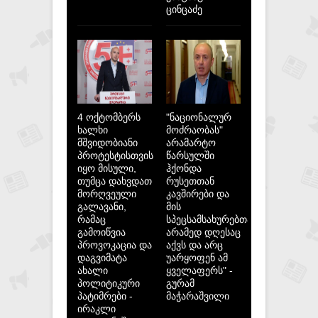
ცინცაძე
4 ოქტომბერს
"ნაციონალურ
ხალხი
მოძრაობას"
მშვიდობიანი
არამარტო
პროტესტისთვის
წარსულში
იყო მისული,
ჰქონდა
თუმცა დახვდათ
რუსეთთან
მორღვეული
კავშირები და
გალავანი,
მის
რამაც
სპეცსამსახურებთან,
გამოიწვია
არამედ დღესაც
პროვოკაცია და
აქვს და არც
დაგვიმატა
უარყოფენ ამ
ახალი
ყველაფერს" -
პოლიტიკური
გურამ
პატიმრები -
მაჭარაშვილი
ირაკლი