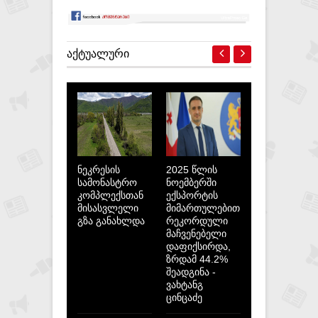
ᲐᲥᲢᲣᲐᲚᲣᲠᲘ
ნეკრესის
2025 წლის
სამონასტრო
ნოემბერში
კომპლექსთან
ექსპორტის
მისასვლელი
მიმართულებით
გზა განახლდა
რეკორდული
მაჩვენებელი
დაფიქსირდა,
ზრდამ 44.2%
შეადგინა -
ვახტანგ
ცინცაძე