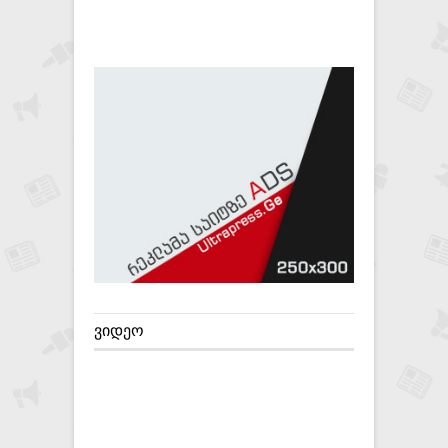
ᲕᲘᲓᲔᲝ