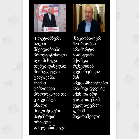
4 ოქტომბერს
"ნაციონალურ
ხალხი
მოძრაობას"
მშვიდობიანი
არამარტო
პროტესტისთვის
წარსულში
იყო მისული,
ჰქონდა
თუმცა დახვდათ
რუსეთთან
მორღვეული
კავშირები და
გალავანი,
მის
რამაც
სპეცსამსახურებთან,
გამოიწვია
არამედ დღესაც
პროვოკაცია და
აქვს და არც
დაგვიმატა
უარყოფენ ამ
ახალი
ყველაფერს" -
პოლიტიკური
გურამ
პატიმრები -
მაჭარაშვილი
ირაკლი
ფავლენიშვილი