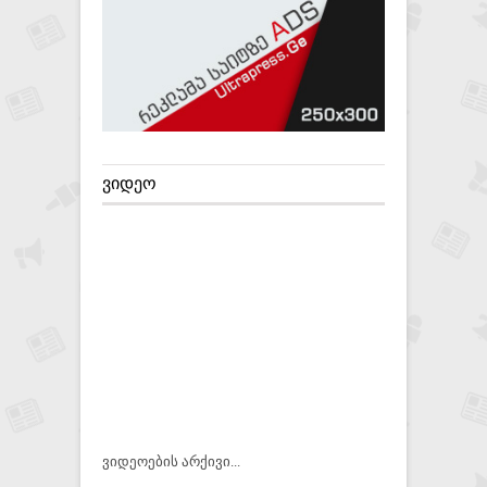
ᲕᲘᲓᲔᲝ
ვიდეოების არქივი...