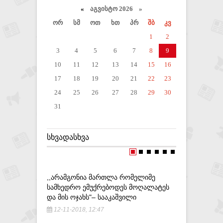
«
აგვისტო 2026 »
ორ
სმ
ოთ
ხთ
პრ
შბ
კვ
1
2
3
4
5
6
7
8
9
10
11
12
13
14
15
16
17
18
19
20
21
22
23
24
25
26
27
28
29
30
31
ᲡᲮᲕᲐᲓᲐᲡᲮᲕᲐ
,,ᲐᲠᲐᲛᲒᲝᲜᲘᲐ ᲛᲐᲠᲗᲚᲐ ᲠᲝᲛᲔᲚᲘᲛᲔ
ᲑᲝᲙᲔᲠᲘᲐᲛ
ᲡᲐᲛᲮᲔᲓᲠᲝ ᲔᲛᲣᲥᲠᲔᲑᲝᲓᲔᲡ ᲛᲝᲦᲐᲚᲐᲢᲔᲡ
ᲐᲛᲘᲢᲝᲛ Ე
ᲓᲐ ᲛᲘᲡ ᲝᲯᲐᲮᲡ"– ᲡᲐᲐᲙᲐᲨᲕᲘᲚᲘ
ᲛᲫᲘᲜᲐᲠᲐᲨ
12-11-2018, 12:47
19-06-20