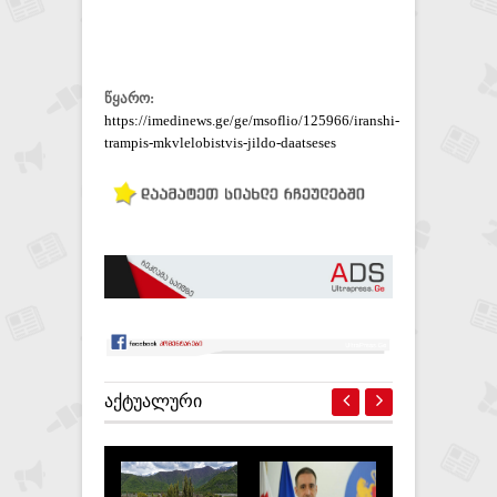
წყარო:
https://imedinews.ge/ge/msoflio/125966/iranshi-
trampis-mkvlelobistvis-jildo-daatseses
ᲐᲥᲢᲣᲐᲚᲣᲠᲘ