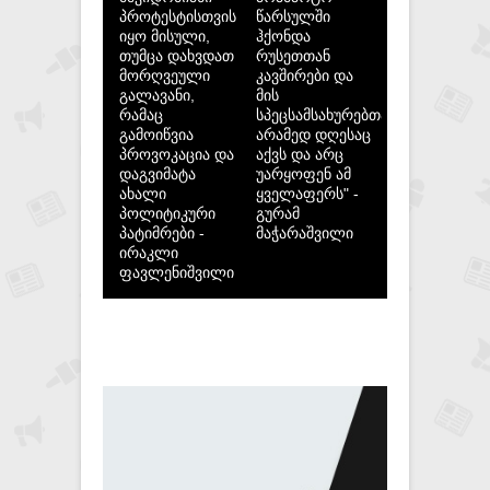
პროტესტისთვის
წარსულში
იყო მისული,
ჰქონდა
თუმცა დახვდათ
რუსეთთან
მორღვეული
კავშირები და
გალავანი,
მის
რამაც
სპეცსამსახურებთან,
გამოიწვია
არამედ დღესაც
პროვოკაცია და
აქვს და არც
დაგვიმატა
უარყოფენ ამ
ახალი
ყველაფერს" -
პოლიტიკური
გურამ
პატიმრები -
მაჭარაშვილი
ირაკლი
ფავლენიშვილი