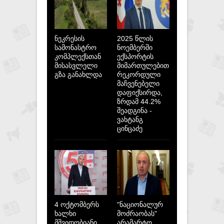
ნეკრესის
2025 წლის
სამონასტრო
ნოემბერში
კომპლექსთან
ექსპორტის
მისასვლელი
მიმართულებით
გზა განახლდა
რეკორდული
მაჩვენებელი
დაფიქსირდა,
ზრდამ 44.2%
შეადგინა -
ვახტანგ
ცინცაძე
4 ოქტომბერს
"ნაციონალურ
ხალხი
მოძრაობას"
მშვიდობიანი
არამარტო