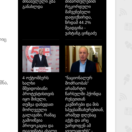
მისასვლელი გზა
მიმართულებით
განახლდა
რეკორდული
მაჩვენებელი
დაფიქსირდა,
ზრდამ 44.2%
შეადგინა -
ვახტანგ ცინცაძე
ლიც
4 ოქტომბერს
"ნაციონალურ
შნა,
ხალხი
მოძრაობას"
მშვიდობიანი
არამარტო
პროტესტისთვის
წარსულში ჰქონდა
იყო მისული,
რუსეთთან
თუმცა დახვდათ
კავშირები და მის
მორღვეული
სპეცსამსახურებთან,
გალავანი, რამაც
არამედ დღესაც
გამოიწვია
აქვს და არც
პროვოკაცია და
უარყოფენ ამ
დაგვიმატა ახალი
ყველაფერს" -