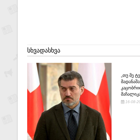
ᲡᲮᲕᲐᲓᲐᲡᲮᲕᲐ
„ᲗᲣ ᲛᲔ 
ᲛᲐᲓᲐᲜᲐᲨ
ᲙᲐᲪᲝᲑᲠᲘᲝ
ᲛᲐᲩᲐᲚᲘᲙ
16-08-20