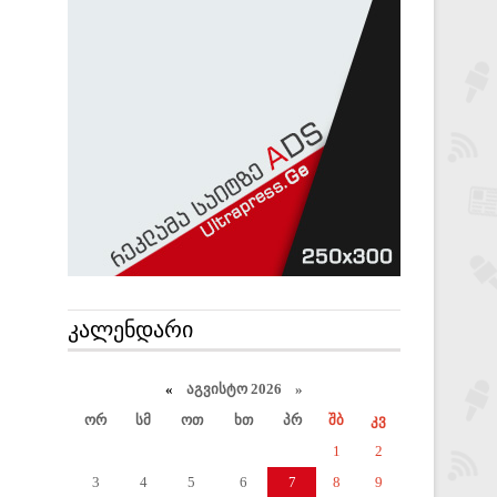
ᲙᲐᲚᲔᲜᲓᲐᲠᲘ
«
აგვისტო 2026 »
ორ
სმ
ოთ
ხთ
პრ
შბ
კვ
1
2
3
4
5
6
7
8
9