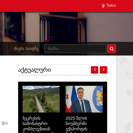
Tbilisi
ᲫᲘᲔᲑᲐ ᲡᲐᲘᲢᲖᲔ
ა
ᲐᲥᲢᲣᲐᲚᲣᲠᲘ
ნეკრესის
2025 წლის
 და
სამონასტრო
ნოემბერში
კომპლექსთან
ექსპორტის