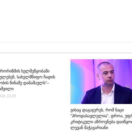
ᲢᲔᲠᲝᲠᲘᲖᲛᲘᲡ ᲮᲔᲚᲨᲔᲬᲧᲝᲑᲐᲨᲘ
ᲐᲣᲚᲔᲑᲔᲜ, ᲡᲐᲮᲔᲚᲛᲬᲘᲤᲝ ᲩᲐᲓᲘᲡ
ᲑᲘᲡ ᲬᲘᲜᲐᲨᲔ ᲓᲐᲜᲐᲨᲐᲣᲚᲡ"–
ᲐᲨᲕᲘᲚᲘ
18, 12:25
ᲕᲘᲡᲐᲪ ᲓᲐᲒᲐᲯᲔᲠᲔᲡ, ᲠᲝᲛ ᲜᲐᲪᲘ
"ᲞᲠᲝᲓᲐᲡᲐᲕᲚᲔᲚᲘᲐ", ᲓᲠᲝᲐ, Უ
ᲙᲠᲘᲢᲘᲙᲣᲚᲘ ᲐᲖᲠᲝᲕᲜᲔᲑᲐ ᲓᲐᲘᲬᲧᲝ
ᲚᲔᲕᲐᲜ ᲛᲐᲭᲐᲕᲐᲠᲘᲐᲜᲘ