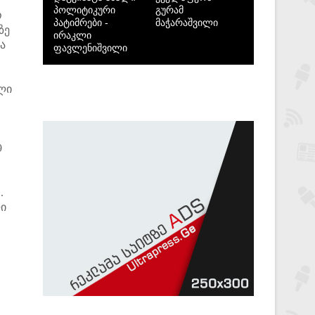
პოლიტიკური
გურამ
ო
პატიმრები -
მაჭარაშვილი
ზე
ირაკლი
ა
ფავლენიშვილი
ლი
9
.
ლი