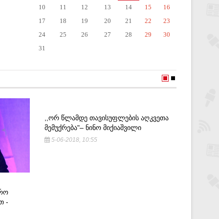
10
11
12
13
14
15
16
17
18
19
20
21
22
23
24
25
26
27
28
29
30
31
,,ᲝᲠ ᲬᲚᲐᲛᲓᲔ ᲗᲐᲕᲘᲡᲣᲤᲚᲔᲑᲘᲡ ᲐᲦᲙᲕᲔᲗᲐ
,,ᲛᲔᲠᲘ Კ
ᲛᲔᲛᲣᲥᲠᲔᲑᲐ"– ᲜᲘᲜᲝ ᲛᲘᲥᲘᲐᲨᲕᲘᲚᲘ
ᲨᲔᲛᲐᲓᲒᲔ
ᲘᲕᲐᲜᲘᲨᲕ
5-06-2018, 10:55
ᲡᲐᲐᲙᲐᲨᲕ
13-06-2
ᲤᲠᲝ
Თ -