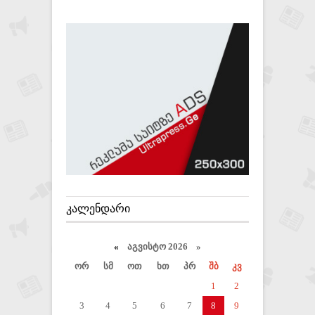
ᲙᲐᲚᲔᲜᲓᲐᲠᲘ
«
აგვისტო 2026 »
ორ
სმ
ოთ
ხთ
პრ
შბ
კვ
1
2
3
4
5
6
7
8
9