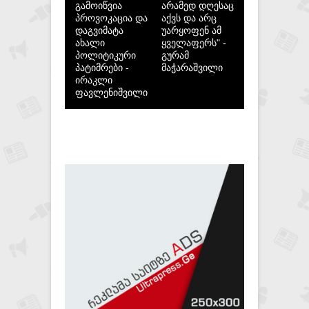
გამოიწვია
არამედ დღესაც
პროვოკაცია და
აქვს და არც
დაგვიმატა
უარყოფენ ამ
ახალი
ყველაფერს" -
პოლიტიკური
გურამ
პატიმრები -
მაჭარაშვილი
ირაკლი
ფავლენიშვილი