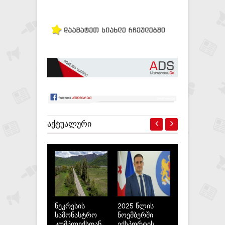
ᲐᲥᲢᲣᲐᲚᲣᲠᲘ
ნეკრესის
2025 წლის
სამონასტრო
ნოემბერში
კომპლექსთან
ექსპორტის