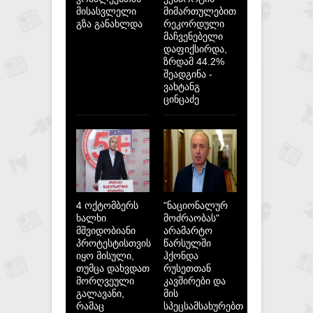
მისასვლელი
მიმართულებით
გზა განახლდა
რეკორდული
მაჩვენებელი
დაფიქსირდა,
ზრდამ 44.2%
შეადგინა -
ვახტანგ
ცინცაძე
4 ოქტომბერს
"ნაციონალურ
ხალხი
მოძრაობას"
მშვიდობიანი
არამარტო
პროტესტისთვის
წარსულში
იყო მისული,
ჰქონდა
თუმცა დახვდათ
რუსეთთან
მორღვეული
კავშირები და
გალავანი,
მის
რამაც
სპეცსამსახურებთან,