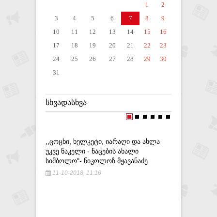
1
2
3
4
5
6
7
8
9
10
11
12
13
14
15
16
17
18
19
20
21
22
23
24
25
26
27
28
29
30
31
ᲡᲮᲕᲐᲓᲐᲡᲮᲕᲐ
,,ᲪᲝᲪᲮᲘ, ᲮᲔᲚᲙᲔᲢᲘ, ᲘᲐᲠᲐᲦᲘ ᲓᲐ ᲐᲮᲚᲐ
ᲨᲘᲜᲐᲒᲐᲜ 
ᲣᲙᲕᲔ ᲜᲐᲙᲔᲚᲘ - ᲜᲐᲪᲔᲑᲘᲡ ᲐᲮᲐᲚᲘ
ᲡᲞᲔᲪᲘᲐᲚᲣ
ᲡᲘᲛᲑᲝᲚᲝ"- ᲜᲘᲙᲝᲚᲝᲖ ᲛᲟᲐᲕᲐᲜᲐᲫᲔ
10-06-20
11-10-2018, 11:16