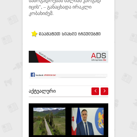
საზოგადოებამ ძალიან კარგად
იცის", – განაცხადა ირაკლი
კობახიძემ.
ᲐᲥᲢᲣᲐᲚᲣᲠᲘ