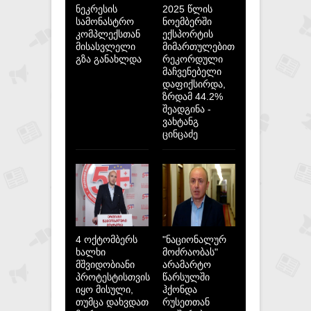
ნეკრესის
2025 წლის
სამონასტრო
ნოემბერში
კომპლექსთან
ექსპორტის
მისასვლელი
მიმართულებით
გზა განახლდა
რეკორდული
მაჩვენებელი
დაფიქსირდა,
ზრდამ 44.2%
შეადგინა -
ვახტანგ
ცინცაძე
4 ოქტომბერს
"ნაციონალურ
ხალხი
მოძრაობას"
მშვიდობიანი
არამარტო
პროტესტისთვის
წარსულში
იყო მისული,
ჰქონდა
თუმცა დახვდათ
რუსეთთან