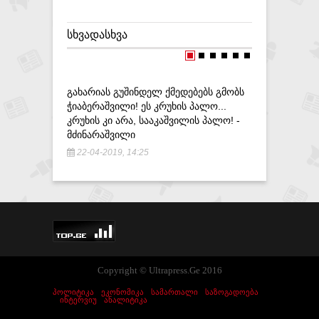
ᲡᲮᲕᲐᲓᲐᲡᲮᲕᲐ
ᲒᲐᲮᲐᲠᲘᲐᲡ ᲒᲣᲨᲘᲜᲓᲔᲚ ᲥᲛᲔᲓᲔᲑᲔᲑᲡ ᲒᲛᲝᲑᲡ
ᲐᲤᲮᲐᲖᲔᲑᲛ
ᲭᲘᲐᲑᲔᲠᲐᲨᲕᲘᲚᲘ! ᲔᲡ ᲙᲠᲣᲮᲘᲡ ᲞᲐᲚᲝ...
ᲒᲐᲓᲐᲬᲧᲕᲘ
ᲙᲠᲣᲮᲘᲡ ᲙᲘ ᲐᲠᲐ, ᲡᲐᲐᲙᲐᲨᲕᲘᲚᲘᲡ ᲞᲐᲚᲝ! -
ᲧᲝᲤᲜᲐ Ს
ᲛᲫᲘᲜᲐᲠᲐᲨᲕᲘᲚᲘ
ᲡᲐᲥᲐᲠᲗᲕ
22-04-2019, 14:25
19-09-20
Copyright © Ultrapress.Ge 2016
ᲞᲝᲚᲘᲢᲘᲙᲐ
ᲔᲙᲝᲜᲝᲛᲘᲙᲐ
ᲡᲐᲛᲐᲠᲗᲐᲚᲘ
ᲡᲐᲖᲝᲒᲐᲓᲝᲔᲑᲐ
ᲘᲜᲢᲔᲠᲕᲘᲣ
ᲐᲜᲐᲚᲘᲢᲘᲙᲐ