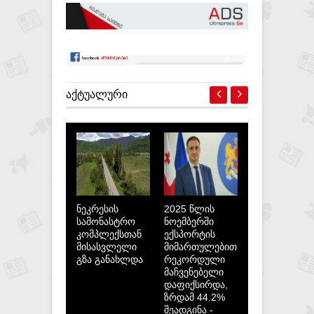
ᲐᲥᲢᲣᲐᲚᲣᲠᲘ
ნეკრესის
2025 წლის
სამონასტრო
ნოემბერში
კომპლექსთან
ექსპორტის
მისასვლელი
მიმართულებით
გზა განახლდა
რეკორდული
მაჩვენებელი
დაფიქსირდა,
ზრდამ 44.2%
შეადგინა -