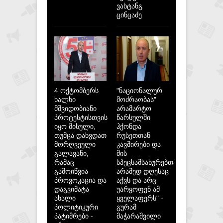
ვახტანგ
ცინცაძე
4 ოქტომბერს
"ნაციონალურ
ხალხი
მოძრაობას"
მშვიდობიანი
არამარტო
პროტესტისთვის
წარსულში
იყო მისული,
ჰქონდა
თუმცა დახვდათ
რუსეთთან
მორღვეული
კავშირები და
გალავანი,
მის
რამაც
სპეცსამსახურებთან,
გამოიწვია
არამედ დღესაც
პროვოკაცია და
აქვს და არც
დაგვიმატა
უარყოფენ ამ
ახალი
ყველაფერს" -
პოლიტიკური
გურამ
პატიმრები -
მაჭარაშვილი