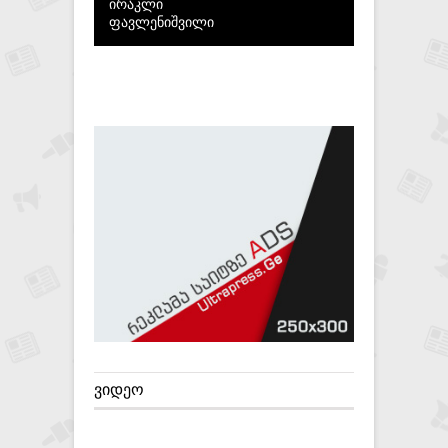
ირაკლი
ფავლენიშვილი
ᲕᲘᲓᲔᲝ