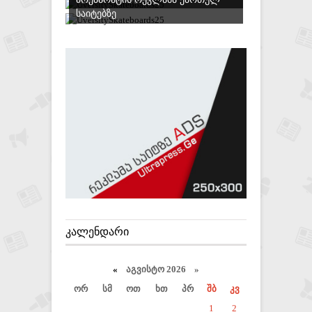
ᲡᲐᲘᲢᲔᲑᲖᲔ
ᲙᲐᲚᲔᲜᲓᲐᲠᲘ
«
აგვისტო 2026 »
ორ
სმ
ოთ
ხთ
პრ
შბ
კვ
1
2