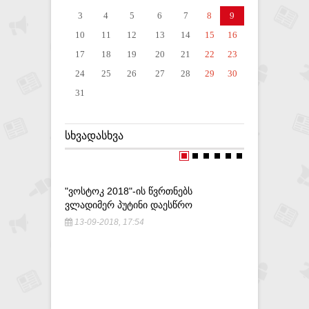
3
4
5
6
7
8
9
10
11
12
13
14
15
16
17
18
19
20
21
22
23
24
25
26
27
28
29
30
31
ᲡᲮᲕᲐᲓᲐᲡᲮᲕᲐ
"ᲕᲝᲡᲢᲝᲙ 2018"-ᲘᲡ ᲬᲕᲠᲗᲜᲔᲑᲡ
,,ᲕᲔᲡᲐᲣᲑ
ᲕᲚᲐᲓᲘᲛᲔᲠ ᲞᲣᲢᲘᲜᲘ ᲓᲐᲔᲡᲬᲠᲝ
ᲡᲐᲮᲚᲔᲑᲨᲘ
ᲛᲐᲗᲗᲐᲜ"–
13-09-2018, 17:54
12-10-20