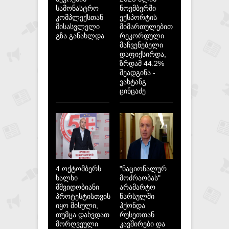
სამონასტრო
ნოემბერში
კომპლექსთან
ექსპორტის
მისასვლელი
მიმართულებით
გზა განახლდა
რეკორდული
მაჩვენებელი
დაფიქსირდა,
ზრდამ 44.2%
შეადგინა -
ვახტანგ
ცინცაძე
4 ოქტომბერს
"ნაციონალურ
ხალხი
მოძრაობას"
მშვიდობიანი
არამარტო
პროტესტისთვის
წარსულში
იყო მისული,
ჰქონდა
თუმცა დახვდათ
რუსეთთან
მორღვეული
კავშირები და