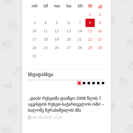
ორ
სმ
ოთ
ხთ
პრ
შბ
კვ
1
2
3
4
5
6
7
8
9
10
11
12
13
14
15
16
17
18
19
20
21
22
23
24
25
26
27
28
29
30
31
ᲡᲮᲕᲐᲓᲐᲡᲮᲕᲐ
,,ᲓᲘᲐᲮ! ᲠᲣᲡᲔᲗᲛᲐ ᲓᲐᲘᲬᲧᲝ 2008 ᲬᲚᲘᲡ 7
ᲓᲦᲔᲡ, ᲛᲗ
ᲐᲒᲕᲘᲡᲢᲝᲡ ᲠᲣᲡᲔᲗ-ᲡᲐᲥᲐᲠᲗᲕᲔᲚᲝᲡ ᲝᲛᲘ! –
ᲮᲔᲚᲘᲡᲣᲤᲚ
ᲡᲐᲚᲝᲛᲔ ᲖᲣᲠᲐᲑᲘᲨᲕᲘᲚᲘᲡ ᲫᲛᲐ
9-06-201
18-09-2018, 10:24