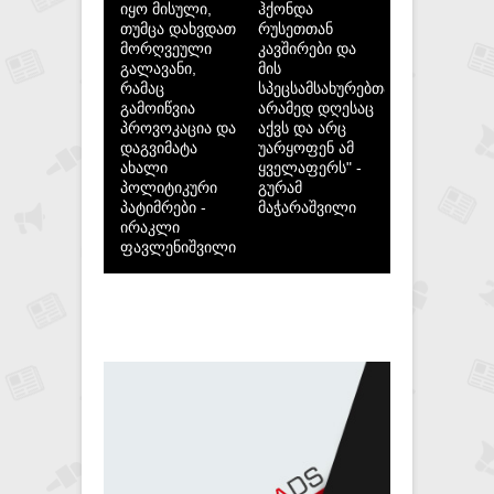
იყო მისული,
ჰქონდა
თუმცა დახვდათ
რუსეთთან
მორღვეული
კავშირები და
გალავანი,
მის
რამაც
სპეცსამსახურებთან,
გამოიწვია
არამედ დღესაც
პროვოკაცია და
აქვს და არც
დაგვიმატა
უარყოფენ ამ
ახალი
ყველაფერს" -
პოლიტიკური
გურამ
პატიმრები -
მაჭარაშვილი
ირაკლი
ფავლენიშვილი