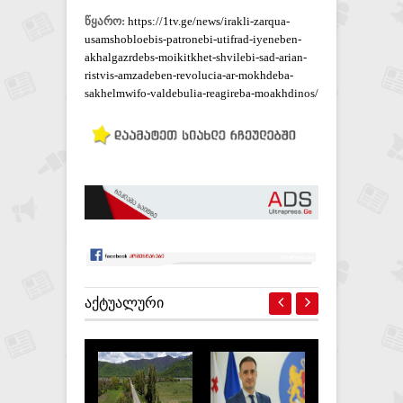
წყარო:
https://1tv.ge/news/irakli-zarqua-
usamshobloebis-patronebi-utifrad-iyeneben-
akhalgazrdebs-moikitkhet-shvilebi-sad-arian-
ristvis-amzadeben-revolucia-ar-mokhdeba-
sakhelmwifo-valdebulia-reagireba-moakhdinos/
ᲐᲥᲢᲣᲐᲚᲣᲠᲘ