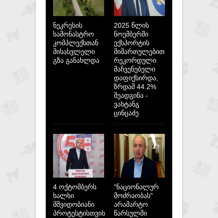
ნეკრესის
2025 წლის
სამონასტრო
ნოემბერში
კომპლექსთან
ექსპორტის
მისასვლელი
მიმართულებით
გზა განახლდა
რეკორდული
მაჩვენებელი
დაფიქსირდა,
ზრდამ 44.2%
შეადგინა -
ვახტანგ
ცინცაძე
4 ოქტომბერს
"ნაციონალურ
ხალხი
მოძრაობას"
მშვიდობიანი
არამარტო
პროტესტისთვის
წარსულში