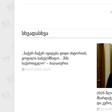
1
ᲡᲮᲕᲐᲓᲐᲡᲮᲕᲐ
,,ᲜᲐᲭᲔᲠ-ᲜᲐᲭᲔᲠ ᲘᲧᲘᲓᲔᲑᲐ ᲓᲘᲓᲘ ᲘᲡᲢᲝᲠᲘᲘᲡ,
ᲧᲝᲤᲘᲚᲘ ᲡᲐᲮᲔᲚᲛᲬᲘᲤᲝ, ,,ᲨᲞᲡ
ᲡᲐᲥᲐᲠᲗᲕᲔᲚᲝ" – ᲑᲐᲦᲐᲗᲣᲠᲘᲐ
13-07-2018, 15:25
2025 ᲬᲚ
ᲛᲮᲐᲠᲓᲐᲭᲔ
ᲓᲐ ᲔᲕᲠᲝ
11-12-20