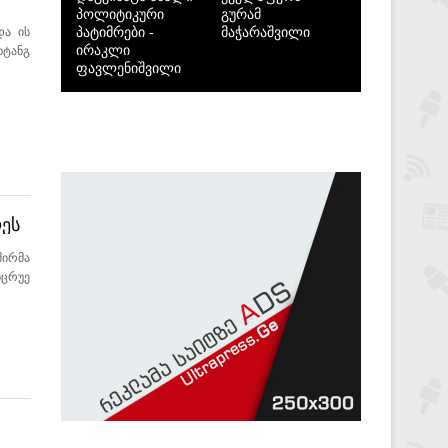
პოლიტიკური
გურამ
პატიმრები -
მაჭარაშვილი
და ის
ირაკლი
ხტანგ
ფავლენიშვილი
ღეს
შირმა
იცრუე