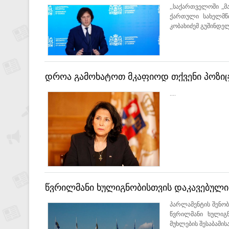
,,საქართველოში „
ქართული სახელმწი
კობახიძემ გუშინდელი
დროა გამოხატოთ მკაფიოდ თქვენი პოზიც
სპეცოპერაციების გამო - ზურაბიშვილი
....
წვრილმანი ხულიგნობისთვის დაკავებულია
პარლამენტის შენო
წვრილმანი ხულიგნ
მუხლების შესაბამისა