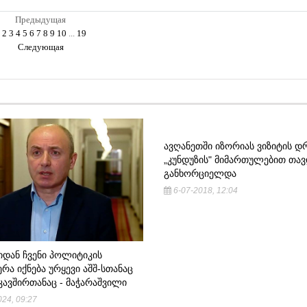
Предыдущая
2
3
4
5
6
7
8
9
10
...
19
Следующая
ᲐᲕᲦᲐᲜᲔᲗᲨᲘ ᲘᲖᲝᲠᲘᲐᲡ ᲕᲘᲖᲘᲢᲘᲡ Დ
„ᲙᲣᲜᲓᲣᲖᲘᲡ" ᲛᲘᲛᲐᲠᲗᲣᲚᲔᲑᲘᲗ ᲗᲐᲕ
ᲒᲐᲜᲮᲝᲠᲪᲘᲔᲚᲓᲐ
6-07-2018, 12:04
ᲘᲓᲐᲜ ᲩᲕᲔᲜᲘ ᲞᲝᲚᲘᲢᲘᲙᲘᲡ
ᲠᲐ ᲘᲥᲜᲔᲑᲐ ᲣᲠᲧᲔᲕᲘ ᲐᲨᲨ-ᲡᲗᲐᲜᲐᲪ
ᲙᲐᲕᲨᲘᲠᲗᲐᲜᲐᲪ - ᲛᲐᲭᲐᲠᲐᲨᲕᲘᲚᲘ
24, 09:27