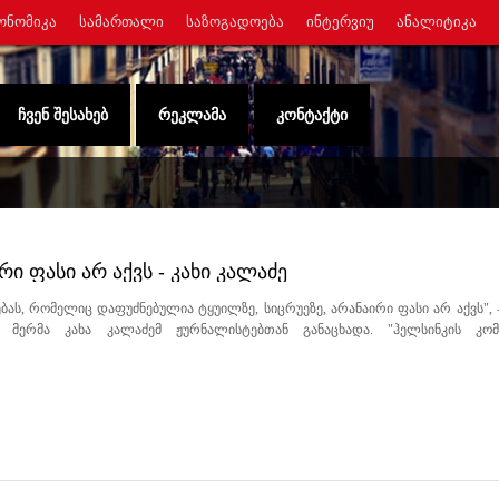
ᲝᲜᲝᲛᲘᲙᲐ
ᲡᲐᲛᲐᲠᲗᲐᲚᲘ
ᲡᲐᲖᲝᲒᲐᲓᲝᲔᲑᲐ
ᲘᲜᲢᲔᲠᲕᲘᲣ
ᲐᲜᲐᲚᲘᲢᲘᲙᲐ
ᲩᲕᲔᲜ ᲨᲔᲡᲐᲮᲔᲑ
ᲠᲔᲙᲚᲐᲛᲐ
ᲙᲝᲜᲢᲐᲥᲢᲘ
ი ფასი არ აქვს - კახი კალაძე
ბას, რომელიც დაფუძნებულია ტყუილზე, სიცრუეზე, არანაირი ფასი არ აქვს", -
ს მერმა კახა კალაძემ ჟურნალისტებთან განაცხადა. "ჰელსინკის კომ