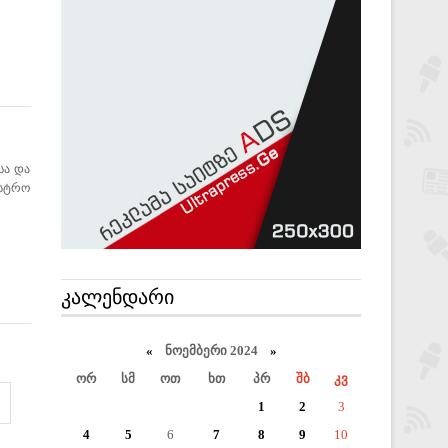
სა და
ისტრო
ᲙᲐᲚᲔᲜᲓᲐᲠᲘ
«
ნოემბერი 2024
»
ორ
სმ
ოთ
ხთ
პრ
შბ
კვ
1
2
3
4
5
6
7
8
9
10