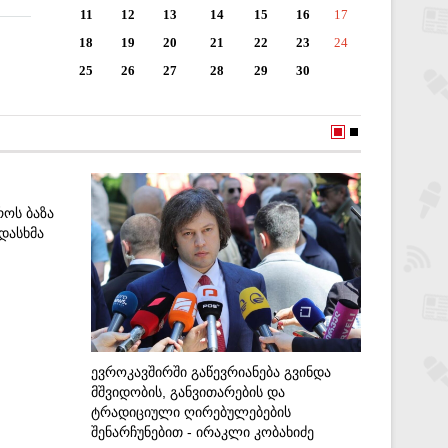
11
12
13
14
15
16
17
18
19
20
21
22
23
24
25
26
27
28
29
30
ᲠᲝᲡ ᲑᲐᲖᲐ
ᲓᲐᲡᲮᲛᲐ
ᲐᲥᲪᲘᲘᲡ 
ᲪᲘᲕᲘᲚᲘᲖ
ᲔᲕᲠᲝᲙᲐᲕᲨᲘᲠᲨᲘ ᲒᲐᲬᲔᲕᲠᲘᲐᲜᲔᲑᲐ ᲒᲕᲘᲜᲓᲐ
ᲛᲐᲗ ᲡᲭᲘ
ᲛᲨᲕᲘᲓᲝᲑᲘᲡ, ᲒᲐᲜᲕᲘᲗᲐᲠᲔᲑᲘᲡ ᲓᲐ
7-12-20
ᲢᲠᲐᲓᲘᲪᲘᲣᲚᲘ ᲦᲘᲠᲔᲑᲣᲚᲔᲑᲔᲑᲘᲡ
ᲨᲔᲜᲐᲠᲩᲣᲜᲔᲑᲘᲗ - ᲘᲠᲐᲙᲚᲘ ᲙᲝᲑᲐᲮᲘᲫᲔ