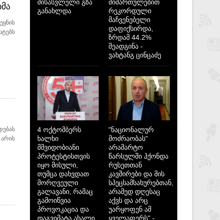
მისასვლელი გზა
მიმართულებით
ბმა
განახლდა
რეკორდული
მაჩვენებელი
ეყნის
დაფიქსირდა,
სტებს
ზრდამ 44.2%
შეადგინა -
ვახტანგ ცინცაძე
დებას
4 ოქტომბერს
"ნაციონალურ
ხალხი
მოძრაობას"
 არის
მშვიდობიანი
არამარტო
პროტესტისთვის
წარსულში ჰქონდა
იყო მისული,
რუსეთთან
თუმცა დახვდათ
კავშირები და მის
მორღვეული
სპეცსამსახურებთან,
გალავანი, რამაც
არამედ დღესაც
გამოიწვია
აქვს და არც
პროვოკაცია და
უარყოფენ ამ
დაგვიმატა ახალი
ყველაფერს" -