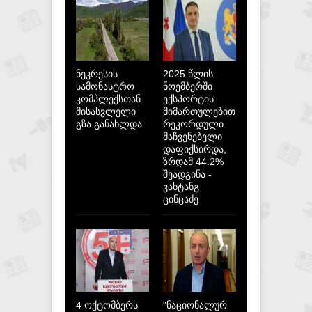
ნეკრესის
2025 წლის
სამონასტრო
ნოემბერში
კომპლექსთან
ექსპორტის
მისასვლელი
მიმართულებით
გზა განახლდა
რეკორდული
მაჩვენებელი
დაფიქსირდა,
ზრდამ 44.2%
შეადგინა -
ვახტანგ
ცინცაძე
4 ოქტომბერს
"ნაციონალურ