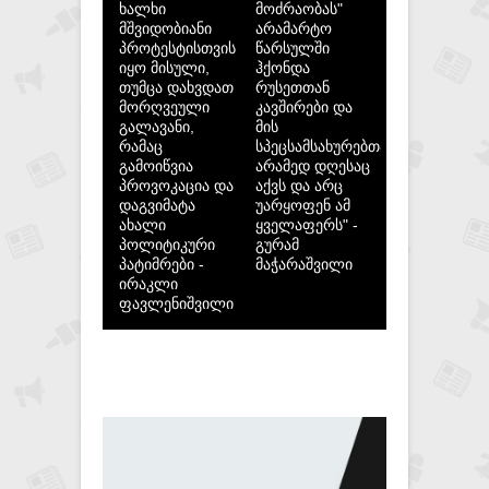
ხალხი
მოძრაობას"
მშვიდობიანი
არამარტო
პროტესტისთვის
წარსულში
იყო მისული,
ჰქონდა
თუმცა დახვდათ
რუსეთთან
მორღვეული
კავშირები და
გალავანი,
მის
რამაც
სპეცსამსახურებთან,
გამოიწვია
არამედ დღესაც
პროვოკაცია და
აქვს და არც
დაგვიმატა
უარყოფენ ამ
ახალი
ყველაფერს" -
პოლიტიკური
გურამ
პატიმრები -
მაჭარაშვილი
ირაკლი
ფავლენიშვილი