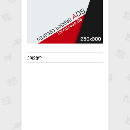
ᲕᲘᲓᲔᲝ