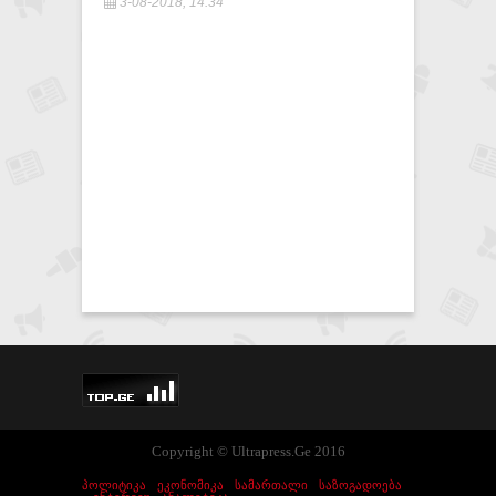
3-08-2018, 14:34
Copyright © Ultrapress.Ge 2016
ᲞᲝᲚᲘᲢᲘᲙᲐ
ᲔᲙᲝᲜᲝᲛᲘᲙᲐ
ᲡᲐᲛᲐᲠᲗᲐᲚᲘ
ᲡᲐᲖᲝᲒᲐᲓᲝᲔᲑᲐ