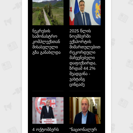
ნეკრესის
2025 წლის
სამონასტრო
ნოემბერში
კომპლექსთან
ექსპორტის
მისასვლელი
მიმართულებით
გზა განახლდა
რეკორდული
მაჩვენებელი
დაფიქსირდა,
ზრდამ 44.2%
შეადგინა -
ვახტანგ
ცინცაძე
4 ოქტომბერს
"ნაციონალურ