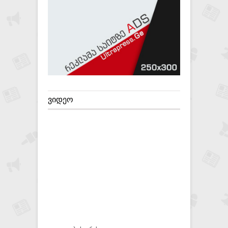
ᲕᲘᲓᲔᲝ