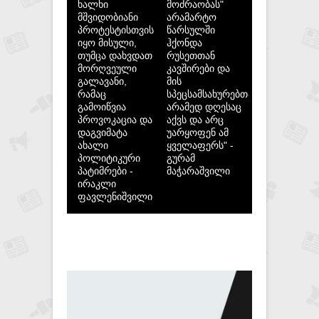
ხალხი
მოძრაობას"
მშვიდობიანი
არამარტო
პროტესტისთვის
წარსულში
იყო მისული,
ჰქონდა
თუმცა დახვდათ
რუსეთთან
მორღვეული
კავშირები და
გალავანი,
მის
რამაც
სპეცსამსახურებთან,
გამოიწვია
არამედ დღესაც
პროვოკაცია და
აქვს და არც
დაგვიმატა
უარყოფენ ამ
ახალი
ყველაფერს" -
პოლიტიკური
გურამ
პატიმრები -
მაჭარაშვილი
ირაკლი
ფავლენიშვილი