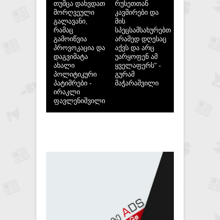
თუმცა დახვდათ
რუსეთთან
მორღვეული
კავშირები და
გალავანი,
მის
რამაც
სპეცსამსახურებთან,
გამოიწვია
არამედ დღესაც
პროვოკაცია და
აქვს და არც
დაგვიმატა
უარყოფენ ამ
ახალი
ყველაფერს" -
პოლიტიკური
გურამ
პატიმრები -
მაჭარაშვილი
ირაკლი
ფავლენიშვილი