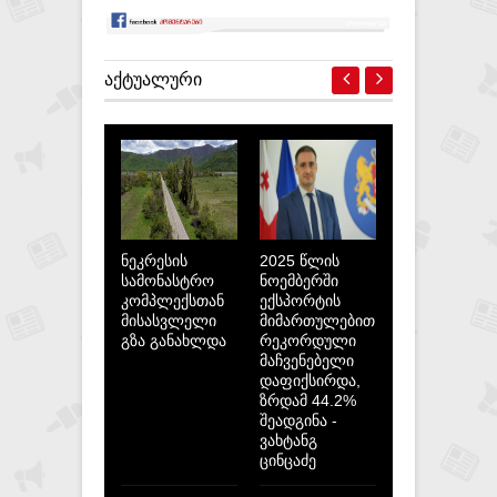
ᲐᲥᲢᲣᲐᲚᲣᲠᲘ
ნეკრესის
2025 წლის
სამონასტრო
ნოემბერში
კომპლექსთან
ექსპორტის
მისასვლელი
მიმართულებით
გზა განახლდა
რეკორდული
მაჩვენებელი
დაფიქსირდა,
ზრდამ 44.2%
შეადგინა -
ვახტანგ
ცინცაძე