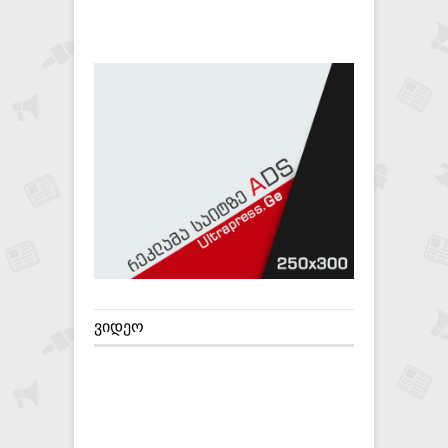
ᲕᲘᲓᲔᲝ