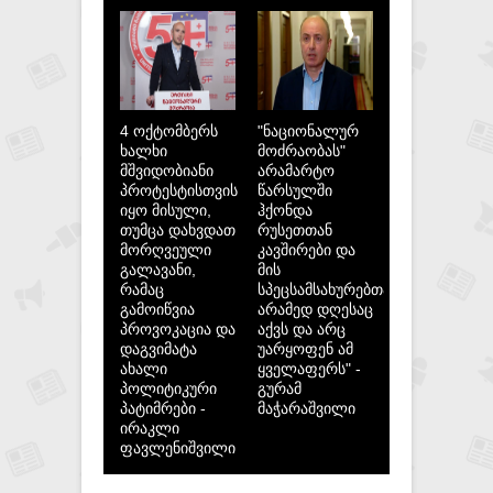
4 ოქტომბერს
"ნაციონალურ
ხალხი
მოძრაობას"
მშვიდობიანი
არამარტო
პროტესტისთვის
წარსულში
იყო მისული,
ჰქონდა
თუმცა დახვდათ
რუსეთთან
მორღვეული
კავშირები და
გალავანი,
მის
რამაც
სპეცსამსახურებთან,
გამოიწვია
არამედ დღესაც
პროვოკაცია და
აქვს და არც
დაგვიმატა
უარყოფენ ამ
ახალი
ყველაფერს" -
პოლიტიკური
გურამ
პატიმრები -
მაჭარაშვილი
ირაკლი
ფავლენიშვილი